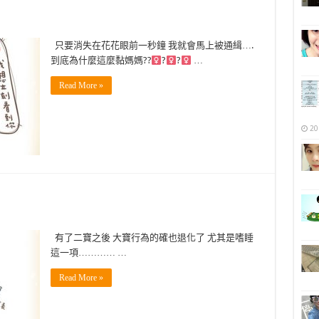
只要消失在花花眼前一秒鐘 我就會馬上被通緝….
到底為什麼這麼黏媽媽??‍
?‍
?‍
…
Read More »
20
有了二寶之後 大寶行為的確也退化了 尤其是嗜睡
這一項………… …
Read More »