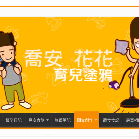
懷孕日記
喬安食譜
旅遊筆記
圖文創作
蔬食食記
房事相