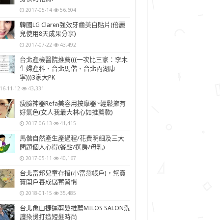
2017-05-14
56,604
韓國LG Claren強效牙齒美白貼片(倍麗
兒使用8天成果分享)
2017-07-22
43,492
台北產檢醫院推薦(((一次比三家：李木
生婦產科、台北馬偕、台北內湖康
寧)))3家大PK
16-11-12
43,331
瘦臉神器Refa美容用按摩器~輕鬆擁有
好氣色(女人我最大林心如推薦款)
2017-06-13
41,415
馬偕自然產生產過程/花費明細及三大
問題個人心得(餐點/選房/母乳)
2017-05-11
40,167
台北富邦兒童存摺(小富翁帳戶)，幫寶
寶開戶養成儲蓄習慣
2018-01-15
35,485
台北象山捷運剪髮推薦MILOS SALON洗
護染燙打造短髮時尚