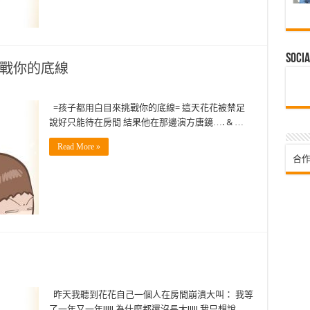
Socia
挑戰你的底線
=孩子都用白目來挑戰你的底線= 這天花花被禁足
說好只能待在房間 結果他在那邊演方唐鏡…. & …
Read More »
合作
昨天我聽到花花自己一個人在房間崩潰大叫： 我等
了一年又一年!!!!! 為什麼都還沒長大!!!!! 我只想說 …