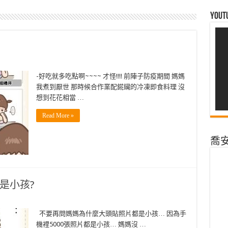
Yout
-好吃就多吃點啊~~~~ 才怪!!!! 前陣子防疫期間 媽媽
我煮到厭世 那時候合作業配錵鑶的冷凍即食料理 沒
想到花花相當 …
Read More »
喬安@
是小孩?
不要再問媽媽為什麼大頭貼照片都是小孩… 因為手
機裡5000張照片都是小孩… 媽媽沒 …