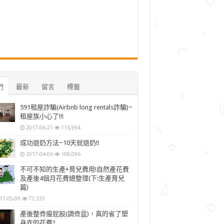
門
最新
留言
標籤
591租屋詐騙(Airbnb long rentals詐騙)~
租屋族小心了!!!
2017-06-21
116,994
成功退奶方法~10天就退奶!!
2017-04-06
108,096
不可不知的生產+育兒費用!自然產花費
及產後4個月花費總整理(下:生產育兒
篇)
17-05-09
77,335
產後整骨瘦屁股(調骨盆)，真的省了塑
身衣的花費?