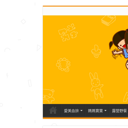
愛美血拚
媽媽寶寶
露營野餐