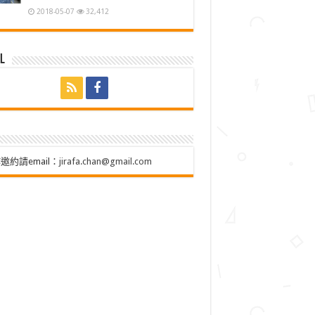
2018-05-07
32,412
l
邀約請email：
jirafa.chan@gmail.com