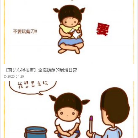
NUK媽媽教室錯過會心痛!課程禮包都超豐富(2019付費文華東方酒店
場)
Arnest模具創意料理小物，不須捏飯糰模做出好吃好看的飯糰
2019-04-07
2020-04-11
【育兒心得插畫】全職媽媽的崩潰日常
2020-04-20