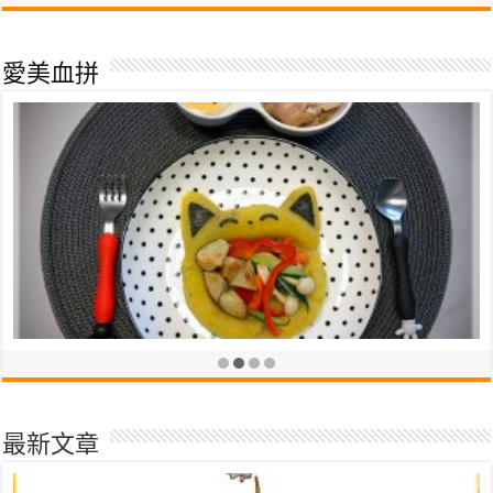
英國LittleBrian可洗式無毒兒童專用水彩棒，超多變化畫法
2020-03-14
愛美血拼
【育兒心得】每個媽媽都需要巧虎寶寶版，和寶寶一起閱讀、打發時
間、遊戲全靠它
2019-07-23
Arnest創意料理小物，甜食鹹食都通用的可食杯模(好吃小杯)
2020-04-11
最新文章