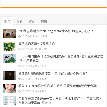
熱門
最新
留言
標籤
591租屋詐騙(Airbnb long rentals詐騙)~租屋族小心了!!!
2017-06-21
116,997
成功退奶方法~10天就退奶!!
2017-04-06
108,096
不可不知的生產+育兒費用!自然產花費及產後4個月花費總整理
(下:生產育兒篇)
2017-05-09
77,335
產後整骨瘦屁股(調骨盆)，真的省了塑身衣的花費?
2017-05-14
56,604
韓國LG Claren強效牙齒美白貼片(倍麗兒使用8天成果分享)
2017-07-22
43,492
台北產檢醫院推薦(((一次比三家：李木生婦產科、台北馬偕、
台北內湖康寧)))3家大PK