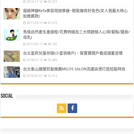
2016-11-12
43,331
瘦臉神器Refa美容用按摩器~輕鬆擁有好氣色(女人我最大林心
如推薦款)
2017-06-13
41,415
馬偕自然產生產過程/花費明細及三大問題個人心得(餐點/選房/
母乳)
2017-05-11
40,167
台北富邦兒童存摺(小富翁帳戶)，幫寶寶開戶養成儲蓄習慣
2018-01-15
35,485
台北象山捷運剪髮推薦MILOS SALON洗護染燙打造短髮時尚
2018-05-07
32,412
Social