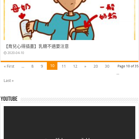
【育兒心得插畫】乳糖不適要注意
2020-04-10
10
« First
...
8
9
11
12
»
20
30
Page 10 of 35
...
Last »
Youtube