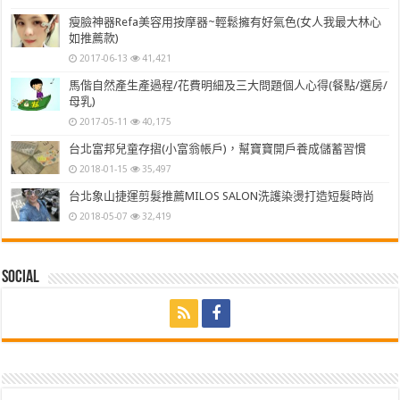
瘦臉神器Refa美容用按摩器~輕鬆擁有好氣色(女人我最大林心
如推薦款)
2017-06-13
41,421
馬偕自然產生產過程/花費明細及三大問題個人心得(餐點/選房/
母乳)
2017-05-11
40,175
台北富邦兒童存摺(小富翁帳戶)，幫寶寶開戶養成儲蓄習慣
2018-01-15
35,497
台北象山捷運剪髮推薦MILOS SALON洗護染燙打造短髮時尚
2018-05-07
32,419
Social