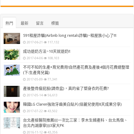
熱門
最新
留言
標籤
591租屋詐騙(Airbnb long rentals詐騙)~租屋族小心了!!!
2017-06-21
117,132
成功退奶方法~10天就退奶!!
2017-04-06
108,103
不可不知的生產+育兒費用!自然產花費及產後4個月花費總整理
(下:生產育兒篇)
2017-05-09
77,341
產後整骨瘦屁股(調骨盆)，真的省了塑身衣的花費?
2017-05-14
56,613
韓國LG Claren強效牙齒美白貼片(倍麗兒使用8天成果分享)
2017-07-22
43,502
台北產檢醫院推薦(((一次比三家：李木生婦產科、台北馬偕、
台北內湖康寧)))3家大PK
2016-11-12
43,356