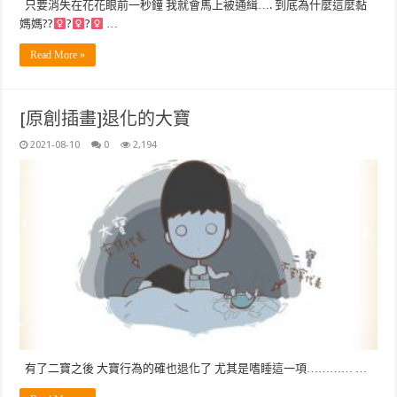
只要消失在花花眼前一秒鐘 我就會馬上被通緝…. 到底為什麼這麼黏
媽媽??‍
?‍
?‍
…
Read More »
[原創插畫]退化的大寶
2021-08-10
0
2,194
有了二寶之後 大寶行為的確也退化了 尤其是嗜睡這一項………… …