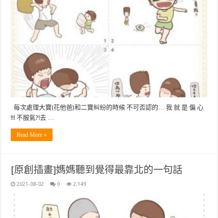
每次處理大寶(花他爸)和二寶糾紛的時候 不可否認的… 我 就 是 偏 心
!!! 不服氣?!去 …
Read More »
[原創插畫]媽媽聽到覺得最靠北的一句話
2021-08-02
0
2,149