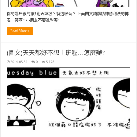
你的鄰居很討厭?亂丟垃圾？製造噪音？ 上面圖文純屬精神勝利法的博
君一笑啊~ 小朋友不要亂學喔~
Read More »
(圖文)天天都好不想上班喔…怎麼辦?
2014-05-31
0
5,178