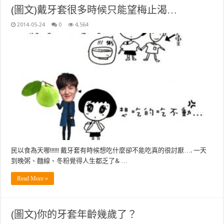
(圖文)戴牙套很多時候只能望梅止渴…
2014-05-24
0
4,564
民以食為天哪!!!!!! 戴牙套有時候想吃什麼卻不能吃真的很討厭…. 一天
到晚粥、麵線、冬粉覺得人生都乏了& …
Read More »
(圖文)你的牙套年齡幾歲了？