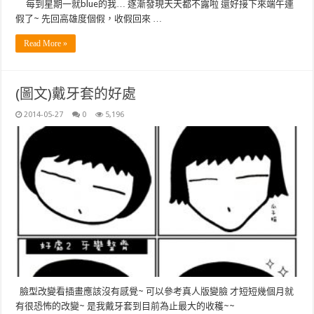
每到星期一就blue的我… 逐漸發現天天都不露啦 還好接下來端午連
假了~ 先回高雄度個假，收假回來 …
Read More »
(圖文)戴牙套的好處
2014-05-27
0
5,196
臉型改變看插畫應該沒有感覺~ 可以參考真人版變臉 才短短幾個月就
有很恐怖的改變~ 是我戴牙套到目前為止最大的收穫~~