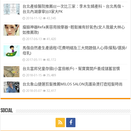
台北產檢醫院推薦(((一次比三家：李木生婦產科、台北馬偕、
台北內湖康寧)))3家大PK
2016-11-12
43,345
瘦臉神器Refa美容用按摩器~輕鬆擁有好氣色(女人我最大林心
如推薦款)
2017-06-13
41,420
馬偕自然產生產過程/花費明細及三大問題個人心得(餐點/選房/
母乳)
2017-05-11
40,172
台北富邦兒童存摺(小富翁帳戶)，幫寶寶開戶養成儲蓄習慣
2018-01-15
35,489
台北象山捷運剪髮推薦MILOS SALON洗護染燙打造短髮時尚
2018-05-07
32,417
Social