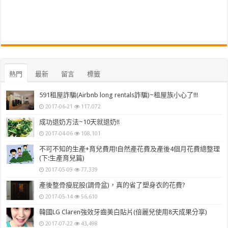
熱門
最新
留言
標籤
591租屋詐騙(Airbnb long rentals詐騙)~租屋族小心了!!!
2017-06-21
117,072
成功退奶方法~10天就退奶!!
2017-04-06
108,101
不可不知的生產+育兒費用!自然產花費及產後4個月花費總整理
(下:生產育兒篇)
2017-05-09
77,339
產後整骨瘦屁股(調骨盆)，真的省了塑身衣的花費?
2017-05-14
56,610
韓國LG Claren強效牙齒美白貼片(倍麗兒使用8天成果分享)
2017-07-22
43,498