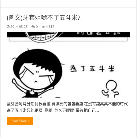
(圖文)牙套姐啃不了五斗米?!
2014-05-25
0
4,817
戴牙套每月分期付款要錢 買漂亮的包包要錢 在沒有錢萬萬不能的時代
為了五斗米只能歪腰 靠腰 ㄉㄨㄞ腰腰 最後把自己 …
Read More »