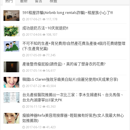
熱門
最新
留言
標籤
591租屋詐騙(Airbnb long rentals詐騙)~租屋族小心了!!!
2017-06-21
117,178
成功退奶方法~10天就退奶!!
2017-04-06
108,107
不可不知的生產+育兒費用!自然產花費及產後4個月花費總整理
(下:生產育兒篇)
2017-05-09
77,345
產後整骨瘦屁股(調骨盆)，真的省了塑身衣的花費?
2017-05-14
56,617
韓國LG Claren強效牙齒美白貼片(倍麗兒使用8天成果分享)
2017-07-22
43,504
台北產檢醫院推薦(((一次比三家：李木生婦產科、台北馬偕、
台北內湖康寧)))3家大PK
2016-11-12
43,363
瘦臉神器Refa美容用按摩器~輕鬆擁有好氣色(女人我最大林心
如推薦款)
2017-06-13
41,423