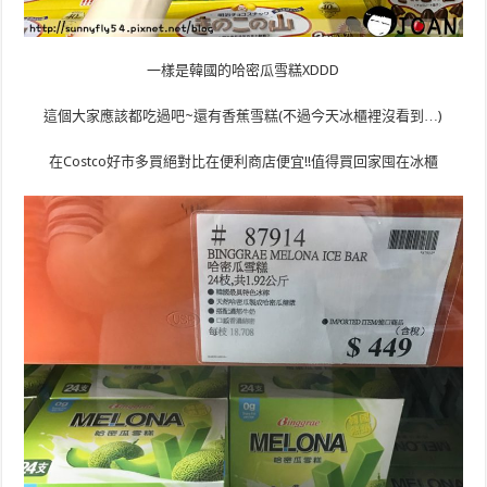
一樣是韓國的哈密瓜雪糕XDDD
這個大家應該都吃過吧~還有香蕉雪糕(不過今天冰櫃裡沒看到…)
在Costco好市多買絕對比在便利商店便宜!!值得買回家囤在冰櫃