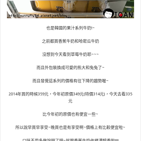
也是韓國的果汁系列牛奶!~
之前都買香蕉牛奶和哈密瓜牛奶
沒想到今天看到草莓牛奶耶~~~
而且外包裝換成可愛的熊大和兔兔了~
而且發覺這系列的價格有往下降的趨勢喔~
2014年買的時候359元，今年初原價349元(特價314元)，今天去看335
元
比今年初的原價也有便宜一些~
所以說早買早享受~晚買也是有享受啊~價格上有比較便宜啦~
口味不用多做說明了吧~就跟香蕉牛奶依樣濃醇香啦!!!!