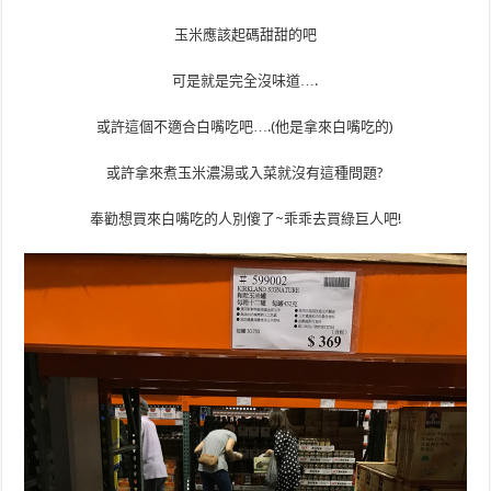
玉米應該起碼甜甜的吧
可是就是完全沒味道….
或許這個不適合白嘴吃吧….(他是拿來白嘴吃的)
或許拿來煮玉米濃湯或入菜就沒有這種問題?
奉勸想買來白嘴吃的人別傻了~乖乖去買綠巨人吧!