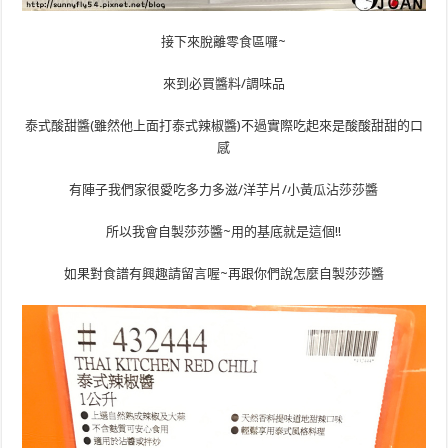
接下來脫離零食區囉~
來到必買醬料/調味品
泰式酸甜醬(雖然他上面打泰式辣椒醬)不過實際吃起來是酸酸甜甜的口
感
有陣子我們家很愛吃多力多滋/洋芋片/小黃瓜沾莎莎醬
所以我會自製莎莎醬~用的基底就是這個!!
如果對食譜有興趣請留言喔~再跟你們說怎麼自製莎莎醬