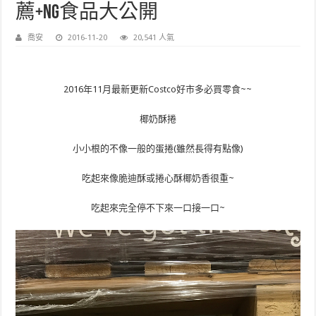
薦+NG食品大公開
喬安
2016-11-20
20,541 人氣
2016年11月最新更新Costco好市多必買零食~~
椰奶酥捲
小小根的不像一般的蛋捲(雖然長得有點像)
吃起來像脆迪酥或捲心酥椰奶香很重~
吃起來完全停不下來一口接一口~