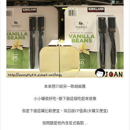
本來想介紹另一款胡麻醬
小小罐很好吃~跟下面這個吃起來很像
但是下面這罐比較便宜，坦白說CP值高(大罐又便宜)
但問題是他內含反式脂肪…