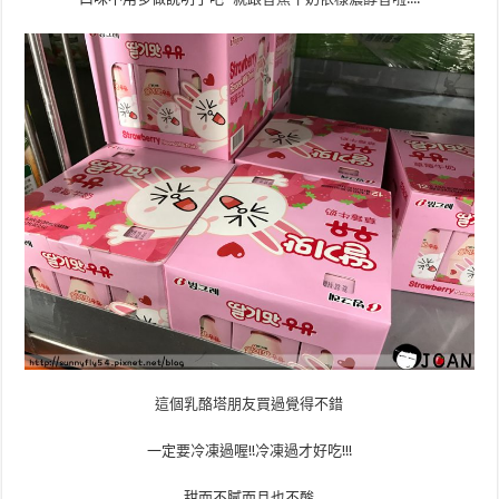
這個乳酪塔朋友買過覺得不錯
一定要冷凍過喔!!冷凍過才好吃!!!
甜而不膩而且也不酸