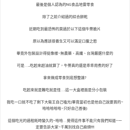
最後是個人認為的NG食品地雷零食
除了之前介紹過的綜合餅乾
近期吃到最恐怖的莫過於以下這個牛蒡脆片
原以為應該很養生又可以滿足口腹之慾
畢竟外包裝設計得挺像樣~無農藥、高纖、台灣嚴選什麼的
可是…..吃起來超油就算了，牛蒡真的還是乖乖用煮的好了
拿來做成零食到底想整誰?
吃起來就是難吃就是怪….這一大盒裡面是分小包裝
我吃一口就不吃了剩下大衛王自己嗑光(畢竟當初也是他自己說要買的~
哈哈哈哈哈~只好自己善後)
這個吃光的過程耗時蠻久的~哈哈…覺得這件事不能只有我們知道~一
定要告訴大家~千萬別找自己麻煩!!!!