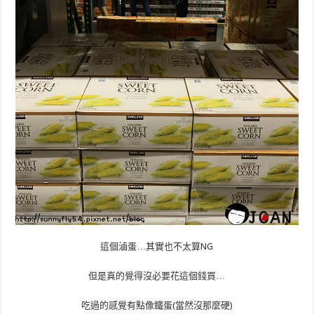
這個滷蛋…其實也不太算NG
但是真的覺得沒必要花這個錢買…
吃過的感覺有點像鐵蛋(當然沒那麼硬)