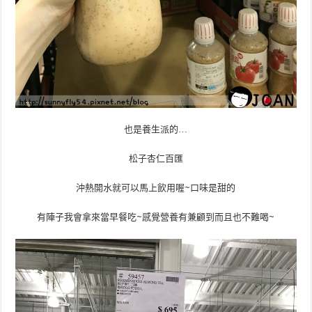
也是養生派的…
松子杏仁百匯
沖熱開水就可以馬上飲用喔~口味是甜的
有陣子我會拿來當早餐吃~感覺營養有兼顧到而且也不難喝~