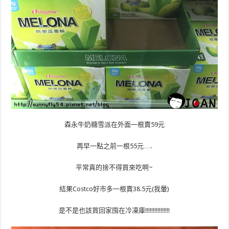
森永牛奶糖雪派在外面一根賣59元
再早一點之前一根55元….
平常真的捨不得買來吃啊~
結果Costco好市多一根賣38.5元(我暈)
是不是也該買回家囤在冷凍庫!!!!!!!!!!!!!!!!