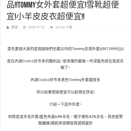
品!!Tommy女外套超便宜!雪靴超便
宜!小羊皮皮衣超便宜!!
喬安
2016-11-12
12,161 人氣
首先要燒大家的是我姊妹們也都尖叫的Tommy女用外套(((NT2999元)))
是在內湖Costco好市多的戰利品~很幸運的最後一件深藍色掛在我家衣
櫥了~
內湖Costco好市多黑色Tommy外套還很多
所以如果想撿便宜可以趁現在快去!
介紹一下這件外套~
材質是混羊毛外套(藍色布面64%羊毛、帽子裡布42%羊毛、其他是聚
酯纖維)摸起來很硬挺質感相當好