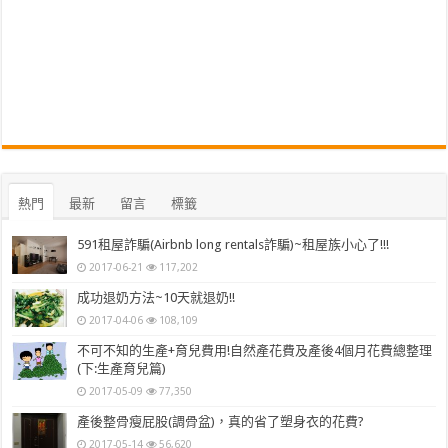
熱門
最新
留言
標籤
591租屋詐騙(Airbnb long rentals詐騙)~租屋族小心了!!!
2017-06-21
117,202
成功退奶方法~10天就退奶!!
2017-04-06
108,109
不可不知的生產+育兒費用!自然產花費及產後4個月花費總整理
(下:生產育兒篇)
2017-05-09
77,350
產後整骨瘦屁股(調骨盆)，真的省了塑身衣的花費?
2017-05-14
56,620