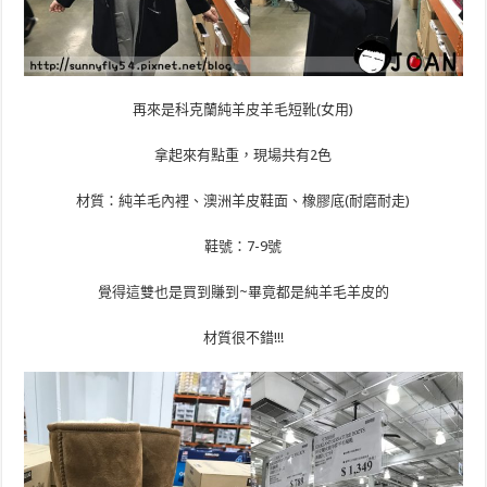
再來是科克蘭純羊皮羊毛短靴(女用)
拿起來有點重，現場共有2色
材質：純羊毛內裡、澳洲羊皮鞋面、橡膠底(耐磨耐走)
鞋號：7-9號
覺得這雙也是買到賺到~畢竟都是純羊毛羊皮的
材質很不錯!!!