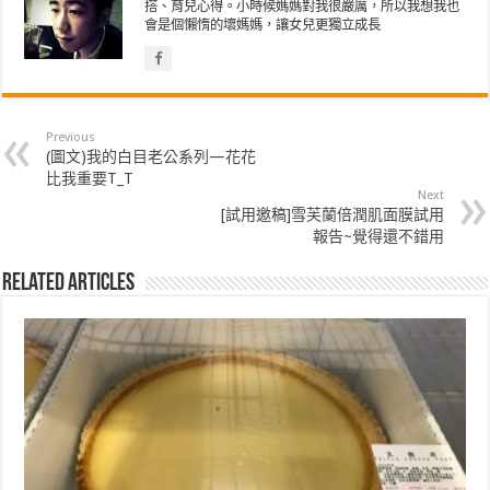
搭、育兒心得。小時候媽媽對我很嚴厲，所以我想我也
會是個懶惰的壞媽媽，讓女兒更獨立成長
Previous
(圖文)我的白目老公系列—花花
比我重要T_T
Next
[試用邀稿]雪芙蘭倍潤肌面膜試用
報告~覺得還不錯用
Related Articles