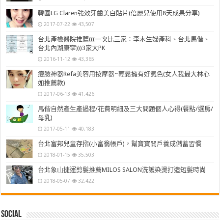
韓國LG Claren強效牙齒美白貼片(倍麗兒使用8天成果分享)
2017-07-22
43,507
台北產檢醫院推薦(((一次比三家：李木生婦產科、台北馬偕、
台北內湖康寧)))3家大PK
2016-11-12
43,365
瘦臉神器Refa美容用按摩器~輕鬆擁有好氣色(女人我最大林心
如推薦款)
2017-06-13
41,426
馬偕自然產生產過程/花費明細及三大問題個人心得(餐點/選房/
母乳)
2017-05-11
40,183
台北富邦兒童存摺(小富翁帳戶)，幫寶寶開戶養成儲蓄習慣
2018-01-15
35,503
台北象山捷運剪髮推薦MILOS SALON洗護染燙打造短髮時尚
2018-05-07
32,422
Social