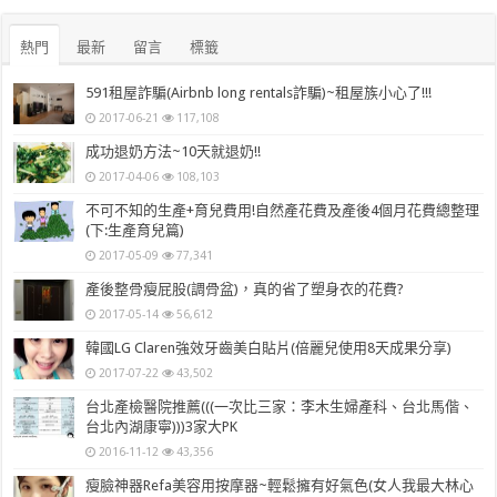
熱門
最新
留言
標籤
591租屋詐騙(Airbnb long rentals詐騙)~租屋族小心了!!!
2017-06-21
117,108
成功退奶方法~10天就退奶!!
2017-04-06
108,103
不可不知的生產+育兒費用!自然產花費及產後4個月花費總整理
(下:生產育兒篇)
2017-05-09
77,341
產後整骨瘦屁股(調骨盆)，真的省了塑身衣的花費?
2017-05-14
56,612
韓國LG Claren強效牙齒美白貼片(倍麗兒使用8天成果分享)
2017-07-22
43,502
台北產檢醫院推薦(((一次比三家：李木生婦產科、台北馬偕、
台北內湖康寧)))3家大PK
2016-11-12
43,356
瘦臉神器Refa美容用按摩器~輕鬆擁有好氣色(女人我最大林心