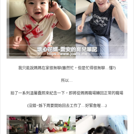
我只能說媽媽在家很無聊(雖然忙，但是忙得很無聊…懂?)
所以…
拍了一系列溫馨蠢照來紀念一下，即將從媽媽職場轉回正常的職場
(沒錯~姊下周要開始回去工作了…好緊詹喔….)