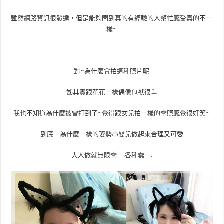
雖然網路資訊很發達，但是能夠問到真的有經驗的人幫忙感受真的不一
樣~
對~為什麼會拍這種照片呢
姊其實跟花花一樣偶像包袱很重
我也不知道為什麼被雷打到了~覺得跟女兒拍一樣的蠢照感覺很好笑~
到底…為什麼一樣的姿勢小嬰兒做起來合理又可愛
大人做就無限蠢….各種蠢….