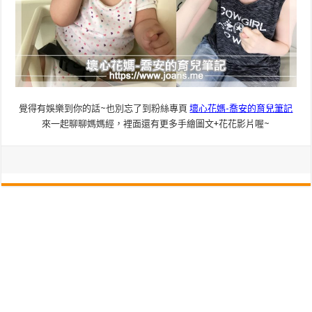
覺得有娛樂到你的話~也別忘了到粉絲專頁
壞心花媽-喬安的育兒筆記
來一起聊聊媽媽經，裡面還有更多手繪圖文+花花影片喔~