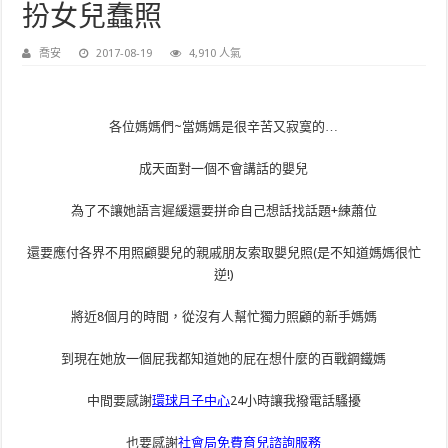
扮女兒蠢照
喬安
2017-08-19
4,910 人氣
各位媽媽們~當媽媽是很辛苦又寂寞的…
成天面對一個不會講話的嬰兒
為了不讓她語言遲緩還要拼命自己想話找話題+練蕭位
還要應付各界不用照顧嬰兒的親戚朋友索取嬰兒照(是不知道媽媽很忙
逆!)
將近8個月的時間，從沒有人幫忙獨力照顧的新手媽媽
到現在她放一個屁我都知道她的屁在想什麼的百戰鋼鐵媽
中間要感謝
環球月子中心
24小時讓我撥電話騷擾
也要感謝
社會局免費育兒諮詢服務