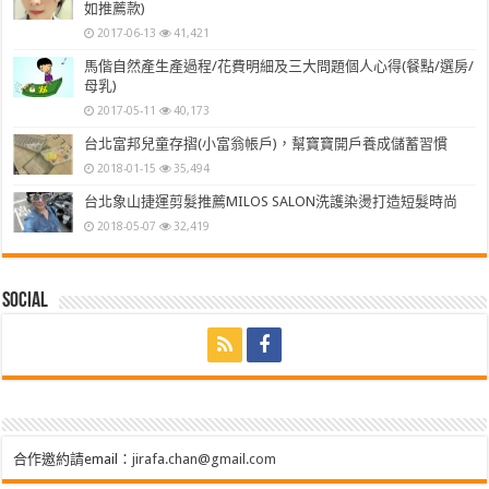
如推薦款)
2017-06-13
41,421
馬偕自然產生產過程/花費明細及三大問題個人心得(餐點/選房/
母乳)
2017-05-11
40,173
台北富邦兒童存摺(小富翁帳戶)，幫寶寶開戶養成儲蓄習慣
2018-01-15
35,494
台北象山捷運剪髮推薦MILOS SALON洗護染燙打造短髮時尚
2018-05-07
32,419
Social
合作邀約請email：
jirafa.chan@gmail.com