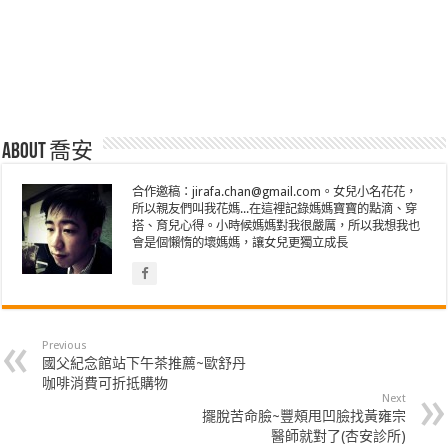
About 喬安
合作邀稿：jirafa.chan@gmail.com。女兒小名花花，
所以親友們叫我花媽...在這裡記錄媽媽寶寶的點滴、穿
搭、育兒心得。小時候媽媽對我很嚴厲，所以我想我也
會是個懶惰的壞媽媽，讓女兒更獨立成長
Previous
國父紀念館站下午茶推薦~歐舒丹
咖啡消費可折抵購物
Next
擺脫苦命臉~豐頰甩凹臉找黃雍宗
醫師就對了(杏安診所)