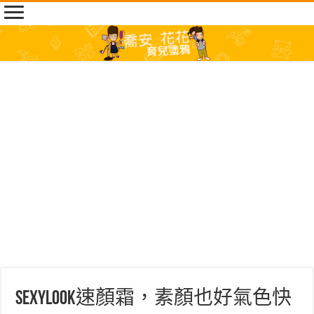
SEXYLOOK速顏霜，素顏也好氣色快