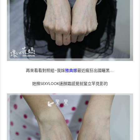
再來看看對照組~我妹
雅典娜
最近瘋狂出國曬黑…
她擦SEXYLOOK速顏霜感覺就蠻立竿見影的