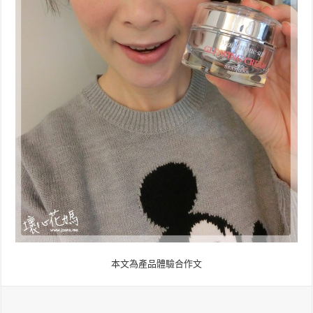
本文為產品體驗合作文