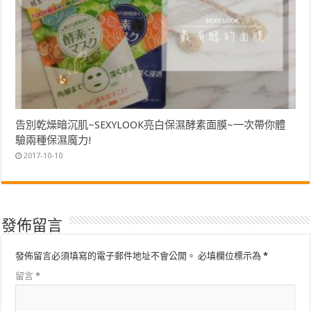
告別乾燥暗沉肌~SEXYLOOK亮白保濕酵素面膜~一次帶你體
驗兩種保濕魔力!
2017-10-10
發佈留言
發佈留言必須填寫的電子郵件地址不會公開。
必填欄位標示為
*
留言
*