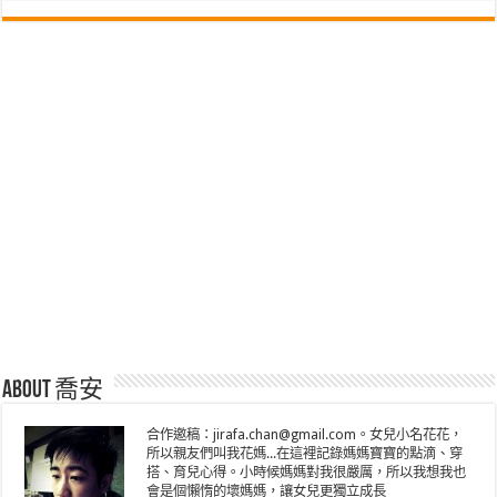
About 喬安
合作邀稿：jirafa.chan@gmail.com。女兒小名花花，
所以親友們叫我花媽...在這裡記錄媽媽寶寶的點滴、穿
搭、育兒心得。小時候媽媽對我很嚴厲，所以我想我也
會是個懶惰的壞媽媽，讓女兒更獨立成長