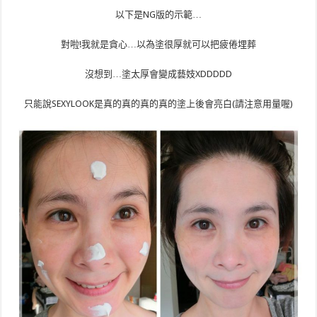
以下是NG版的示範…
對啦!我就是貪心…以為塗很厚就可以把疲倦埋葬
沒想到…塗太厚會變成藝妓XDDDDD
只能說SEXYLOOK是真的真的真的真的塗上後會亮白(請注意用量喔)