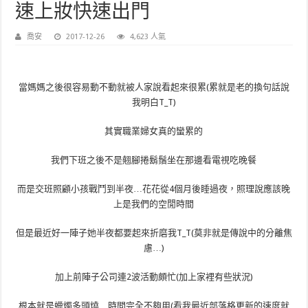
速上妝快速出門
喬安
2017-12-26
4,623 人氣
當媽媽之後很容易動不動就被人家說看起來很累(累就是老的換句話說
我明白T_T)
其實職業婦女真的蠻累的
我們下班之後不是翹腳捲鬍鬚坐在那邊看電視吃晚餐
而是交班照顧小孩戰鬥到半夜…花花從4個月後睡過夜，照理說應該晚
上是我們的空閒時間
但是最近好一陣子她半夜都要起來折磨我T_T(莫非就是傳說中的分離焦
慮…)
加上前陣子公司連2波活動頗忙(加上家裡有些狀況)
根本就是蠟燭多頭燒…時間完全不夠用(看我最近部落格更新的速度就