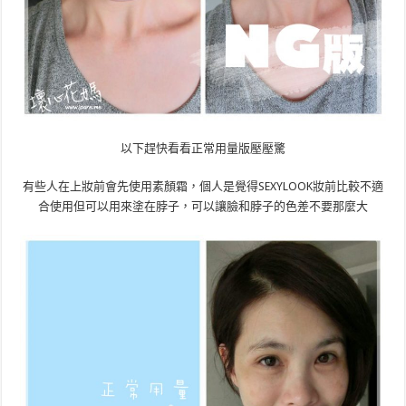
以下趕快看看正常用量版壓壓驚
有些人在上妝前會先使用素顏霜，個人是覺得SEXYLOOK妝前比較不適
合使用但可以用來塗在脖子，可以讓臉和脖子的色差不要那麼大