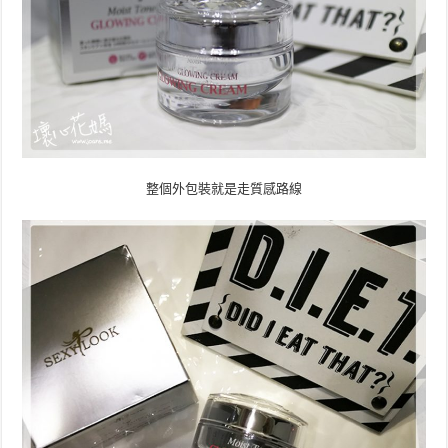
整個外包裝就是走質感路線