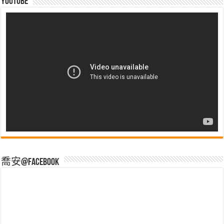
Youtube
喬安@Facebook