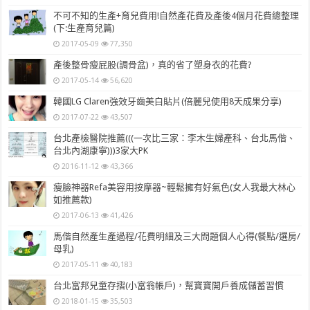
不可不知的生產+育兒費用!自然產花費及產後4個月花費總整理
(下:生產育兒篇)
2017-05-09
77,350
產後整骨瘦屁股(調骨盆)，真的省了塑身衣的花費?
2017-05-14
56,620
韓國LG Claren強效牙齒美白貼片(倍麗兒使用8天成果分享)
2017-07-22
43,507
台北產檢醫院推薦(((一次比三家：李木生婦產科、台北馬偕、
台北內湖康寧)))3家大PK
2016-11-12
43,366
瘦臉神器Refa美容用按摩器~輕鬆擁有好氣色(女人我最大林心
如推薦款)
2017-06-13
41,426
馬偕自然產生產過程/花費明細及三大問題個人心得(餐點/選房/
母乳)
2017-05-11
40,183
台北富邦兒童存摺(小富翁帳戶)，幫寶寶開戶養成儲蓄習慣
2018-01-15
35,503