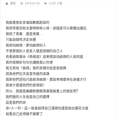
喬安
2019-07-29
3,391 人氣
我臉書朋友幸福指數都超高的
我常常看到有夫妻明明有小孩，卻還是可以單獨出國玩
我除了羨慕…還是羨慕…
只能說個性決定命運
我很怕麻煩，更怕麻煩別人
不管那個別人是家人還是很親的自己人
有看過蔡康永《奇葩說》談美德談怕麻煩的人就知道
真的很精彩句句也講進我心坎裡
我尤其怕「麻煩」我的至親也就是我爸媽
因為他們在天高皇帝遠的高雄
我對他們恐怕只能給添麻煩，要談孝順要待在身邊才行
我拿什麼還他們的恩情呢?
?
所以…我還是繼續乾瞪眼羨慕我臉書上的朋友吧
我們過的人生就是自己的選擇
這是我們的命
命=人一叩，這一敲會敲得自己滿頭包還是敲出康莊大道
就看自己走得踏不踏實了