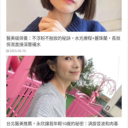
醫美級保養：不浮粉不脫妝的秘訣，水光療程+麗珠蘭，長效
保濕直接深層補水
2025-03-10
台北醫美推薦，永欣讓我年輕10歲的秘密：渦旋音波和肉毒