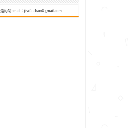
邀約請email：
jirafa.chan@gmail.com