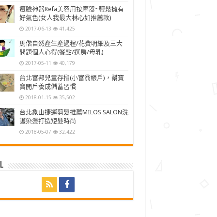
瘦臉神器Refa美容用按摩器~輕鬆擁有
好氣色(女人我最大林心如推薦款)
2017-06-13
41,425
馬偕自然產生產過程/花費明細及三大
問題個人心得(餐點/選房/母乳)
2017-05-11
40,179
台北富邦兒童存摺(小富翁帳戶)，幫寶
寶開戶養成儲蓄習慣
2018-01-15
35,502
台北象山捷運剪髮推薦MILOS SALON洗
護染燙打造短髮時尚
2018-05-07
32,422
l