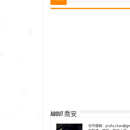
About 喬安
合作邀稿：jirafa.cha