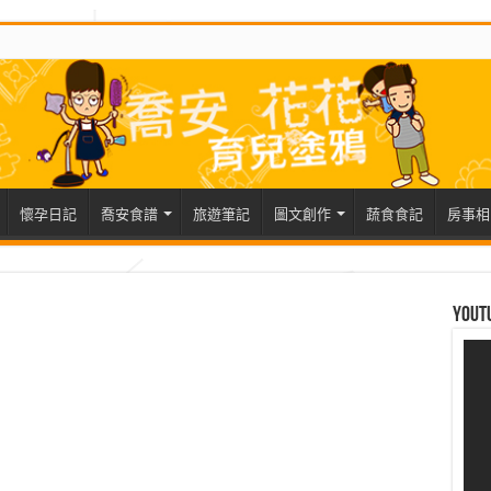
懷孕日記
喬安食譜
旅遊筆記
圖文創作
蔬食食記
房事相
Yout