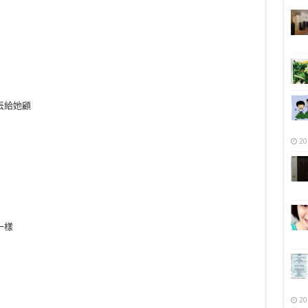
丟給她顧
20
一樣
…
20