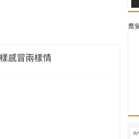
喬安@
樣感冒兩樣情
熱