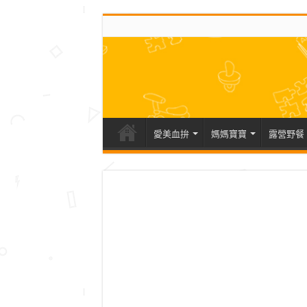
愛美血拚
媽媽寶寶
露營野餐