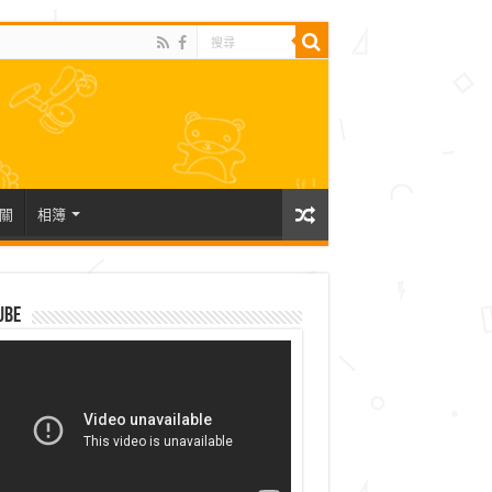
關
相簿
ube