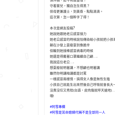
憔悴損，如今有誰整理？
守着窗兒，獨自怎生得黑？
保母更兼護士，到黃昏、點點滴滴。
這次第，怎一個幹字了得！
?
本次是網友投稿
她說她跟她老公感冒接力
她老公感冒的時候說怕傳染給小孩就把小孩
躺在沙發上耍廢耍到像跪辛
但輪到她接棒感冒病毒的時候
她還是得戴著口罩繼續自己顧….
我說這位老公….
想耍廢就明著講，不想顧也明著講
雖然你明講暗講都是討罵
一樣感冒兩樣情，搞得女人像是無性生殖
小孩自己就能生出來然後自己呼吸就會長大
沒責沒任又秀陪(台語，皮肉傷就呼天搶地)
嘖!
#阿雪專欄
#阿雪是苦命媳婦代稱不是全部同一人