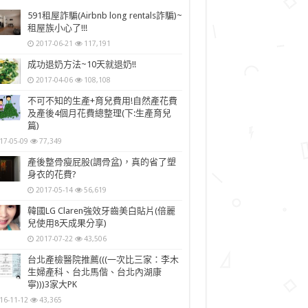
591租屋詐騙(Airbnb long rentals詐騙)~
租屋族小心了!!!
2017-06-21
117,191
成功退奶方法~10天就退奶!!
2017-04-06
108,108
不可不知的生產+育兒費用!自然產花費
及產後4個月花費總整理(下:生產育兒
篇)
17-05-09
77,349
產後整骨瘦屁股(調骨盆)，真的省了塑
身衣的花費?
2017-05-14
56,619
韓國LG Claren強效牙齒美白貼片(倍麗
兒使用8天成果分享)
2017-07-22
43,506
台北產檢醫院推薦(((一次比三家：李木
生婦產科、台北馬偕、台北內湖康
寧)))3家大PK
16-11-12
43,365