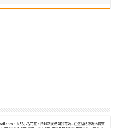
n@gmail.com。女兒小名花花，所以親友們叫我花媽...在這裡記錄媽媽寶寶