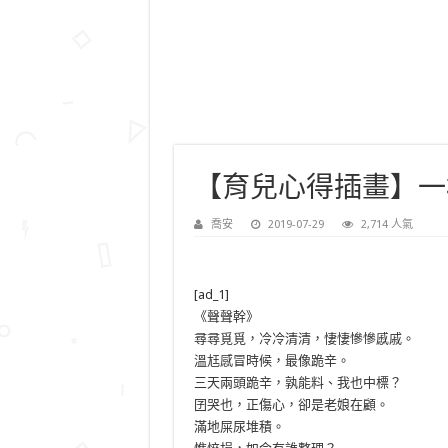
【育兒心得插畫】一
喬安
2019-07-29
2,714 人氣
[ad_1]
《聲聲幹》
尋尋覓覓，冷冷清清，悽悽慘慘慼戚。
溫尪感冒時候，最像跪辛。
三天兩頭跪辛，孰能料、我也中標？
囝哭也，正傷心，卻是老娘在顧。
滿地屎尿堆積。