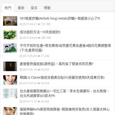
熱門
最新
留言
標籤
591租屋詐騙(Airbnb long rentals詐騙)~租屋族小心了!!!
2017-06-21
117,185
成功退奶方法~10天就退奶!!
2017-04-06
108,108
不可不知的生產+育兒費用!自然產花費及產後4個月花費總整理
(下:生產育兒篇)
2017-05-09
77,346
產後整骨瘦屁股(調骨盆)，真的省了塑身衣的花費?
2017-05-14
56,619
韓國LG Claren強效牙齒美白貼片(倍麗兒使用8天成果分享)
2017-07-22
43,506
台北產檢醫院推薦(((一次比三家：李木生婦產科、台北馬偕、
台北內湖康寧)))3家大PK
2016-11-12
43,363
瘦臉神器Refa美容用按摩器~輕鬆擁有好氣色(女人我最大林心
如推薦款)