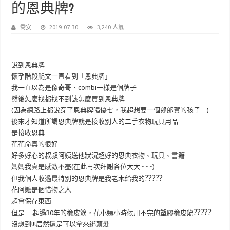
的恩典牌?
喬安
2019-07-30
3,240 人氣
說到恩典牌…
懷孕階段爬文一直看到「恩典牌」
我一直以為是像奇哥、combi一樣是個牌子
然後怎麼找都找不到該怎麼買到恩典牌
(因為網路上都說穿了恩典牌喝優七，我超想要一個郎郎賀的孩子…)
後來才知道所謂恩典牌就是接收別人的二手衣物玩具用品
是接收恩典
花花命真的很好
好多好心的叔叔阿姨送他狀況超好的恩典衣物、玩具、書籍
媽媽我真是感激不盡(在此再次拜謝各位大大~~~)
?
?
?
?
?
但我個人收過最特別的恩典牌是我老木給我的
花阿嬤是個惜物之人
超會保存東西
?
?
?
?
?
但是….超過30年的橡皮筋，花小姨小時候用不完的塑膠橡皮筋
沒想到!!!居然還是可以拿來綁頭髮