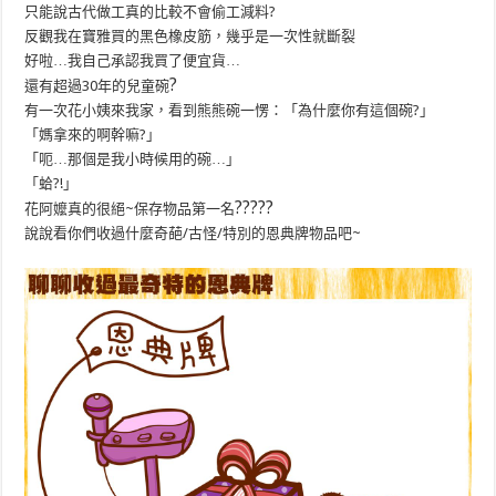
只能說古代做工真的比較不會偷工減料?
反觀我在寶雅買的黑色橡皮筋，幾乎是一次性就斷裂
好啦…我自己承認我買了便宜貨…
?
還有超過30年的兒童碗
有一次花小姨來我家，看到熊熊碗一愣：「為什麼你有這個碗?」
「媽拿來的啊幹嘛?」
「呃…那個是我小時候用的碗…」
「蛤?!」
?
?
?
?
?
花阿嬤真的很絕~保存物品第一名
說說看你們收過什麼奇葩/古怪/特別的恩典牌物品吧~