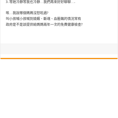
3. 等她冷靜等我也冷靜…我們再來好好聊聊….
唉…我說哪個媽媽沒怒吼過?
叫小孩喊小孩喊到燒蝦、斷魂、血壓飆的情況常有
政府是不是該提供給媽媽兩年一次的免費健康檢查?