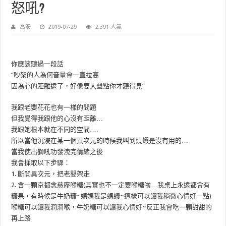
怒吼?
喬安
2019-07-29
2,391 人氣
你應該聽過一段話
“吵架的人為何音量會一直拉高
因為心的距離遠了，好像要大聲點你才聽得見”
我跟老嬰花花也有一樣的問題
但我覺得我跟他的心沒有距離…
我跟她根本就在不同的空間….
所以當他沉浸在某一個異次元的時候我叫到燒蝦是沒有用的…
當我使出獅吼功發洩完情緒之後
我會採取以下步驟：
1. 斷開異次元，把老嬰架走
2. 含一顆京都念慈庵喉糖(其實也不一定要喉糖啦…我桌上永遠都會有
糖果，有時候是牛奶糖~媽媽我是螞蟻~這樣可以讓我稍微心情好一點)
喉糖可以讓我潤潤喉，牛奶糖可以讓我心情好~反正我會吃一顆甜甜的
再上路