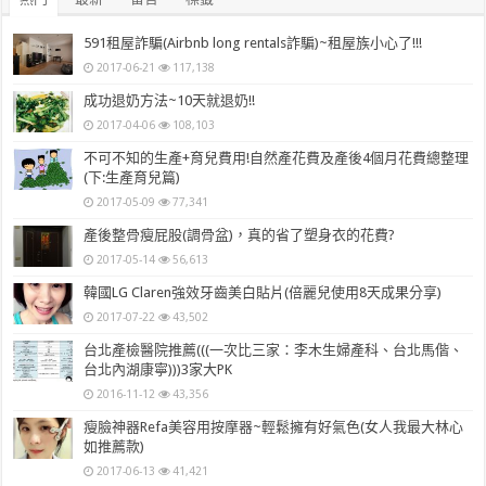
591租屋詐騙(Airbnb long rentals詐騙)~租屋族小心了!!!
2017-06-21
117,138
成功退奶方法~10天就退奶!!
2017-04-06
108,103
不可不知的生產+育兒費用!自然產花費及產後4個月花費總整理
(下:生產育兒篇)
2017-05-09
77,341
產後整骨瘦屁股(調骨盆)，真的省了塑身衣的花費?
2017-05-14
56,613
韓國LG Claren強效牙齒美白貼片(倍麗兒使用8天成果分享)
2017-07-22
43,502
台北產檢醫院推薦(((一次比三家：李木生婦產科、台北馬偕、
台北內湖康寧)))3家大PK
2016-11-12
43,356
瘦臉神器Refa美容用按摩器~輕鬆擁有好氣色(女人我最大林心
如推薦款)
2017-06-13
41,421