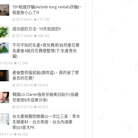
591租屋詐騙(Airbnb long rentals詐騙)~
租屋族小心了!!!
2017-06-21
117,150
成功退奶方法~10天就退奶!!
2017-04-06
108,105
不可不知的生產+育兒費用!自然產花費
及產後4個月花費總整理(下:生產育兒
篇)
17-05-09
77,343
產後整骨瘦屁股(調骨盆)，真的省了塑
身衣的花費?
2017-05-14
56,614
韓國LG Claren強效牙齒美白貼片(倍麗
兒使用8天成果分享)
2017-07-22
43,503
台北產檢醫院推薦(((一次比三家：李木
生婦產科、台北馬偕、台北內湖康
寧)))3家大PK
16-11-12
43,359