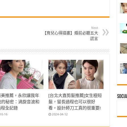
Next
【育兒心得插畫】婚前必聽五大
謊言
醫美推薦，永欣讓我年
[台北大直剪髮推薦]女生極短
Socia
0歲的秘密：渦旋音波和
髮，留長過程也可以很好
過程全記錄
看，設計師刀工真的很重要!
10-16
2024-04-12