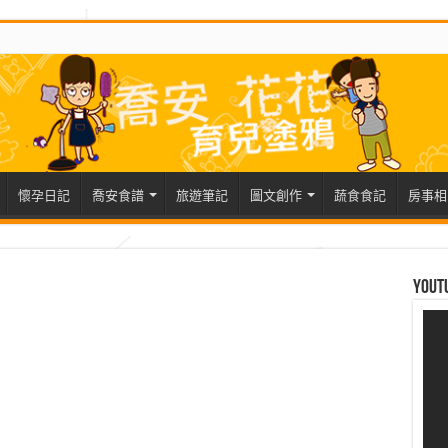
懷孕日記
喬安食譜
旅遊筆記
圖文創作
蔬食食記
房事相
Yout