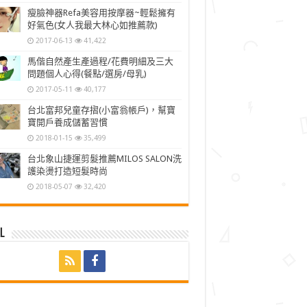
瘦臉神器Refa美容用按摩器~輕鬆擁有
好氣色(女人我最大林心如推薦款)
2017-06-13
41,422
馬偕自然產生產過程/花費明細及三大
問題個人心得(餐點/選房/母乳)
2017-05-11
40,177
台北富邦兒童存摺(小富翁帳戶)，幫寶
寶開戶養成儲蓄習慣
2018-01-15
35,499
台北象山捷運剪髮推薦MILOS SALON洗
護染燙打造短髮時尚
2018-05-07
32,420
l