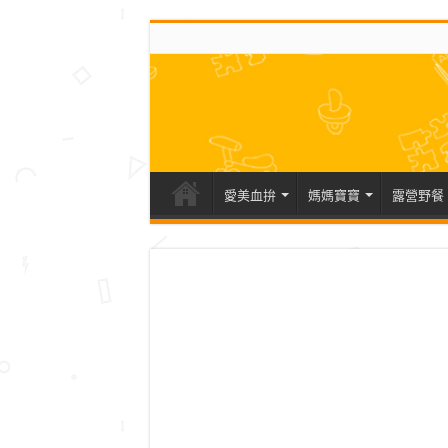
愛美血拚
媽媽寶寶
露營野餐