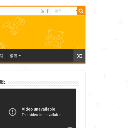
關
相簿
ube