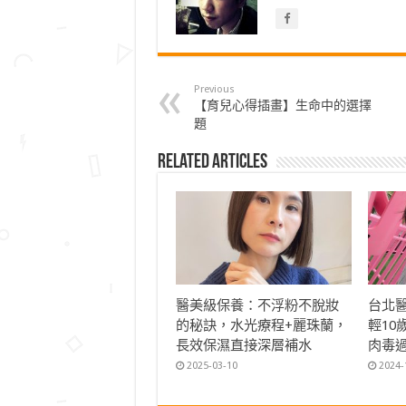
Previous
【育兒心得插畫】生命中的選擇
題
Related Articles
醫美級保養：不浮粉不脫妝
台北
的秘訣，水光療程+麗珠蘭，
輕1
長效保濕直接深層補水
肉毒
2025-03-10
2024-