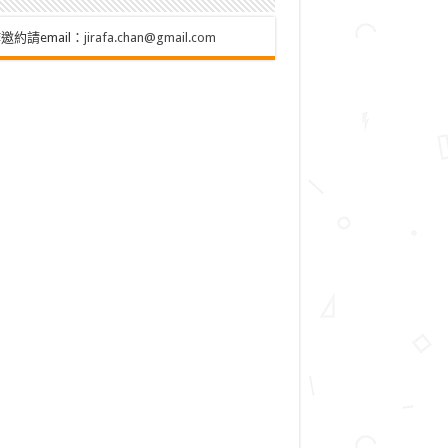
邀約請email：
jirafa.chan@gmail.com