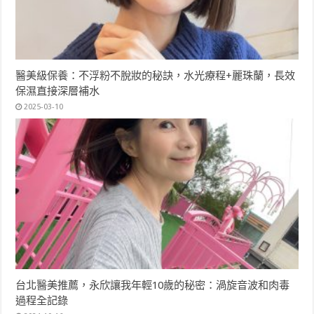
醫美級保養：不浮粉不脫妝的秘訣，水光療程+麗珠蘭，長效
保濕直接深層補水
2025-03-10
台北醫美推薦，永欣讓我年輕10歲的秘密：渦旋音波和肉毒
過程全記錄