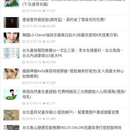
(下:生產育兒篇)
2017-05-09
77,337
產後整骨瘦屁股(調骨盆)，真的省了塑身衣的花費?
2017-05-14
56,609
韓國LG Claren強效牙齒美白貼片(倍麗兒使用8天成果分享)
2017-07-22
43,497
台北產檢醫院推薦(((一次比三家：李木生婦產科、台北馬偕、
台北內湖康寧)))3家大PK
2016-11-12
43,343
瘦臉神器Refa美容用按摩器~輕鬆擁有好氣色(女人我最大林心
如推薦款)
2017-06-13
41,420
馬偕自然產生產過程/花費明細及三大問題個人心得(餐點/選房/
母乳)
2017-05-11
40,171
台北富邦兒童存摺(小富翁帳戶)，幫寶寶開戶養成儲蓄習慣
2018-01-15
35,488
台北象山捷運剪髮推薦MILOS SALON洗護染燙打造短髮時尚