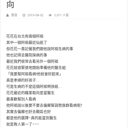
向
喬安
2019-08-02
3,011 人氣
花花在台北有兩個阿祖
其中一個阿祖最近仙逝了
但花花一直記著我們跟他說阿祖生病的事
他也記得去醫院探病的事
最近我們很常去看另外一個阿祖
花花就很緊張地開始準備他的醫生組
「我要幫阿祖看病!他就會好起來」
真是孝順的好孩子…
可是生病的不是這個阿祖啊孩紙…
花花最近的職業取向是當醫生
最喜歡幫別人看病
他阿祖說以後要不要去偏鄉幫弱勢族群看病呢?
其實去偏鄉也好去戰區也好
都是他的選擇~真的能當到醫生
就是救人第一了~~~