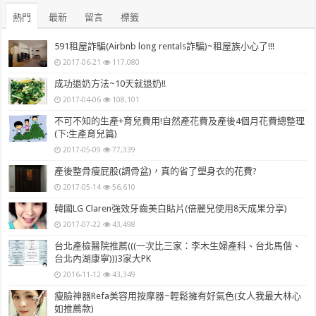
熱門
最新
留言
標籤
591租屋詐騙(Airbnb long rentals詐騙)~租屋族小心了!!!
2017-06-21
117,080
成功退奶方法~10天就退奶!!
2017-04-06
108,101
不可不知的生產+育兒費用!自然產花費及產後4個月花費總整理
(下:生產育兒篇)
2017-05-09
77,339
產後整骨瘦屁股(調骨盆)，真的省了塑身衣的花費?
2017-05-14
56,610
韓國LG Claren強效牙齒美白貼片(倍麗兒使用8天成果分享)
2017-07-22
43,498
台北產檢醫院推薦(((一次比三家：李木生婦產科、台北馬偕、
台北內湖康寧)))3家大PK
2016-11-12
43,349
瘦臉神器Refa美容用按摩器~輕鬆擁有好氣色(女人我最大林心
如推薦款)