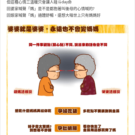
但這種心情三溫暖只會讓人碰斗day命
回婆家喊聲「媽」是不是都抱著叫後母的心情喊的?
回娘家喊聲「媽」通體舒暢，還想大唱世上只有媽媽好