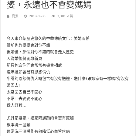
婆，永遠也不會變媽媽
喬安
2019-09-25
3,381 人氣
今天來介紹歷史悠久的中華傳統文化：婆媳關係
婚前也許婆婆會對你不錯
但婚後，那個對你不錯的就會走入歷史
因為婚後將開啟新頁
新頁包含你們會常常有機會相處
逢年過節容易有恩怨情仇
所謂的恩怨情仇大概包含有沒有送禮、送什麼?跟娘家有一樣嗎?有沒有
常回去?
太常回去自己不開心
不常回去婆婆不開心
做人好難…
尤其是婆家、娘家兩邊跑的會更有感觸
根本洗三溫暖
通常洗三溫暖能有效降低心血管疾病