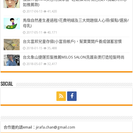
如推薦款)
2017-06-13
41,420
馬偕自然產生產過程/花費明細及三大問題個人心得(餐點/選房/
母乳)
2017-05-11
40,171
台北富邦兒童存摺(小富翁帳戶)，幫寶寶開戶養成儲蓄習慣
2018-01-15
35,488
台北象山捷運剪髮推薦MILOS SALON洗護染燙打造短髮時尚
2018-05-07
32,417
Social
合作邀約請email：
jirafa.chan@gmail.com