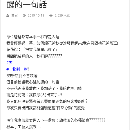
醒的一句話
喬安
2019-10-19
2,659 人氣
每位爸爸都有本事一秒禪定入睡
我曾經聽過一幕…如何讓花爸秒從沙發彈起來(我在房間換花爸當班)
花花說：「把拔我快尿出來了」
?
?
?
?
?
?
?
瞬間把裝睡的人一秒打醒
#爽
?
#一物剋一物
唉!雖然我不會裝睡
但目前最讓我心跳加速的一句話
不是花爸說我愛你、我加薪了、我給你零用錢
而是花花說：我快尿(大)出來了!!!!!
?
我只能屁股夾緊夾著老嬰屎萬火急的狂奔找廁所
每次只要出門我都能體驗這種”怦然心動”的感覺…
?
?
?
?
?
?
?
?
明年我應該就要進入下一階段：幼稚園的各種節慶
根本手工藝大挑戰….