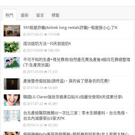
熱門
最新
留言
標籤
591租屋詐騙(Airbnb long rentals詐騙)~租屋族小心了!!!
2017-06-21
117,048
成功退奶方法~10天就退奶!!
2017-04-06
108,100
不可不知的生產+育兒費用!自然產花費及產後4個月花費總整理
(下:生產育兒篇)
2017-05-09
77,337
產後整骨瘦屁股(調骨盆)，真的省了塑身衣的花費?
2017-05-14
56,609
韓國LG Claren強效牙齒美白貼片(倍麗兒使用8天成果分享)
2017-07-22
43,497
台北產檢醫院推薦(((一次比三家：李木生婦產科、台北馬偕、
台北內湖康寧)))3家大PK
2016-11-12
43,343
瘦臉神器Refa美容用按摩器~輕鬆擁有好氣色(女人我最大林心