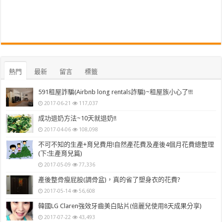
熱門
最新
留言
標籤
591租屋詐騙(Airbnb long rentals詐騙)~租屋族小心了!!!
2017-06-21
117,037
成功退奶方法~10天就退奶!!
2017-04-06
108,098
不可不知的生產+育兒費用!自然產花費及產後4個月花費總整理
(下:生產育兒篇)
2017-05-09
77,336
產後整骨瘦屁股(調骨盆)，真的省了塑身衣的花費?
2017-05-14
56,608
韓國LG Claren強效牙齒美白貼片(倍麗兒使用8天成果分享)
2017-07-22
43,493