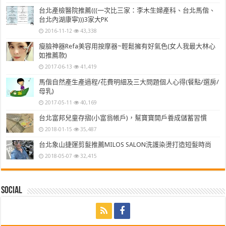
台北產檢醫院推薦(((一次比三家：李木生婦產科、台北馬偕、
台北內湖康寧)))3家大PK
2016-11-12
43,338
瘦臉神器Refa美容用按摩器~輕鬆擁有好氣色(女人我最大林心
如推薦款)
2017-06-13
41,419
馬偕自然產生產過程/花費明細及三大問題個人心得(餐點/選房/
母乳)
2017-05-11
40,169
台北富邦兒童存摺(小富翁帳戶)，幫寶寶開戶養成儲蓄習慣
2018-01-15
35,487
台北象山捷運剪髮推薦MILOS SALON洗護染燙打造短髮時尚
2018-05-07
32,415
Social