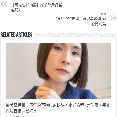
Previous
【育兒心得插畫】屎了都要愛星
座配對
Next
【育兒心得插畫】育兒真煩傳-勾
心鬥角篇
Related Articles
醫美級保養：不浮粉不脫妝的秘訣，水光療程+麗珠蘭，長效
保濕直接深層補水
2025-03-10