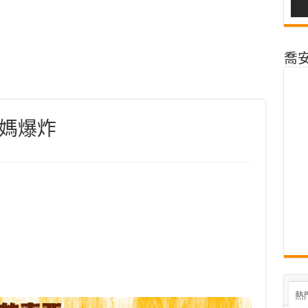
喬安@
媽爆炸
熱