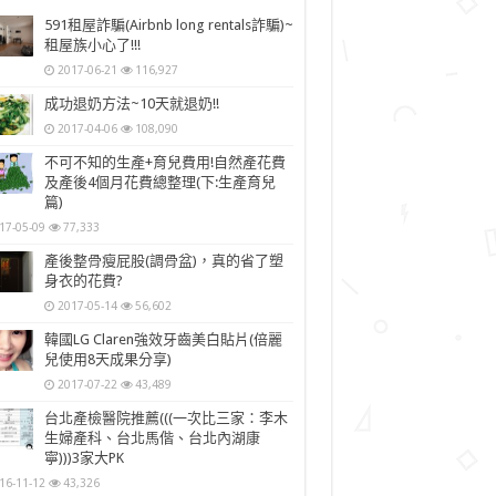
591租屋詐騙(Airbnb long rentals詐騙)~
租屋族小心了!!!
2017-06-21
116,927
成功退奶方法~10天就退奶!!
2017-04-06
108,090
不可不知的生產+育兒費用!自然產花費
及產後4個月花費總整理(下:生產育兒
篇)
17-05-09
77,333
產後整骨瘦屁股(調骨盆)，真的省了塑
身衣的花費?
2017-05-14
56,602
韓國LG Claren強效牙齒美白貼片(倍麗
兒使用8天成果分享)
2017-07-22
43,489
台北產檢醫院推薦(((一次比三家：李木
生婦產科、台北馬偕、台北內湖康
寧)))3家大PK
16-11-12
43,326