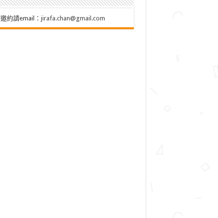
邀約請email：
jirafa.chan@gmail.com