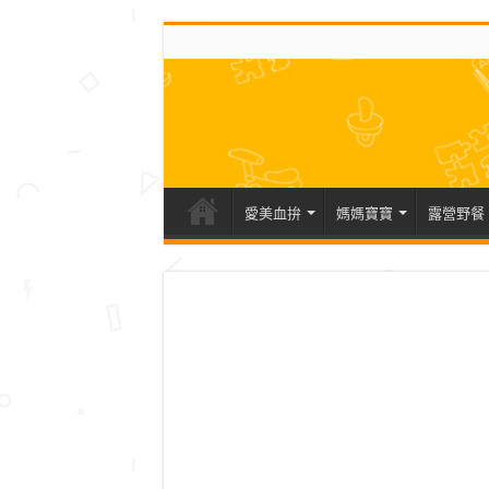
愛美血拚
媽媽寶寶
露營野餐