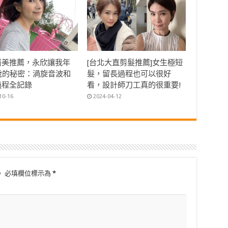
醫美推薦，永欣讓我年
[台北大直剪髮推薦]女生極短
0歲的秘密：渦旋音波和
髮，留長過程也可以很好
過程全記錄
看，設計師刀工真的很重要!
10-16
2024-04-12
。
必填欄位標示為
*