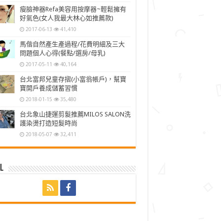
瘦臉神器Refa美容用按摩器~輕鬆擁有
好氣色(女人我最大林心如推薦款)
2017-06-13
41,410
馬偕自然產生產過程/花費明細及三大
問題個人心得(餐點/選房/母乳)
2017-05-11
40,164
台北富邦兒童存摺(小富翁帳戶)，幫寶
寶開戶養成儲蓄習慣
2018-01-15
35,480
台北象山捷運剪髮推薦MILOS SALON洗
護染燙打造短髮時尚
2018-05-07
32,411
l