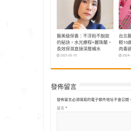
醫美級保養：不浮粉不脫妝
台北
的秘訣，水光療程+麗珠蘭，
輕1
長效保濕直接深層補水
肉毒
2025-03-10
2024-
發佈留言
發佈留言必須填寫的電子郵件地址不會公開
留言
*