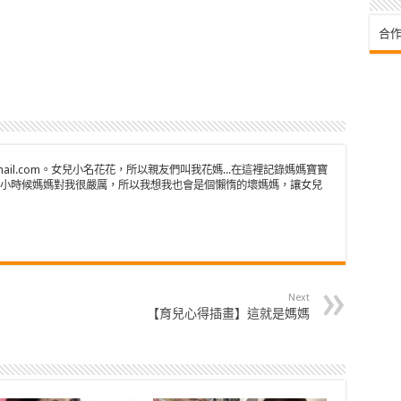
合作
n@gmail.com。女兒小名花花，所以親友們叫我花媽...在這裡記錄媽媽寶寶
小時候媽媽對我很嚴厲，所以我想我也會是個懶惰的壞媽媽，讓女兒
Next
【育兒心得插畫】這就是媽媽