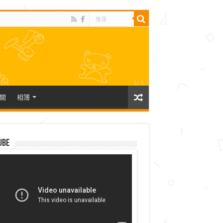
關
相簿
ube