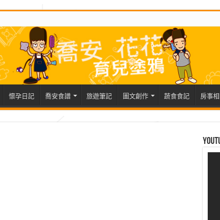
懷孕日記
喬安食譜
旅遊筆記
圖文創作
蔬食食記
房事相
Yout