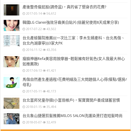
產後整骨瘦屁股(調骨盆)，真的省了塑身衣的花費?
2017-05-14
56,612
韓國LG Claren強效牙齒美白貼片(倍麗兒使用8天成果分享)
2017-07-22
43,502
台北產檢醫院推薦(((一次比三家：李木生婦產科、台北馬偕、
台北內湖康寧)))3家大PK
2016-11-12
43,356
瘦臉神器Refa美容用按摩器~輕鬆擁有好氣色(女人我最大林心
如推薦款)
2017-06-13
41,421
馬偕自然產生產過程/花費明細及三大問題個人心得(餐點/選房/
母乳)
2017-05-11
40,173
台北富邦兒童存摺(小富翁帳戶)，幫寶寶開戶養成儲蓄習慣
2018-01-15
35,494
台北象山捷運剪髮推薦MILOS SALON洗護染燙打造短髮時尚
2018-05-07
32,419