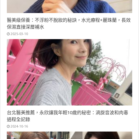
醫美級保養：不浮粉不脫妝的秘訣，水光療程+麗珠蘭，長效
保濕直接深層補水
2025-03-10
台北醫美推薦，永欣讓我年輕10歲的秘密：渦旋音波和肉毒
過程全記錄
2024-10-16