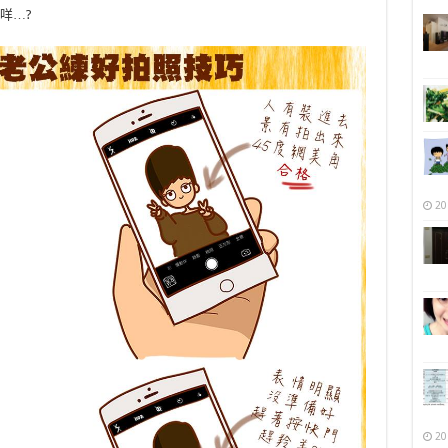
咩…?
20
20