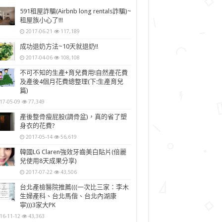
591租屋詐騙(Airbnb long rentals詐騙)~
租屋族小心了!!!
2017-06-21
117,189
成功退奶方法~10天就退奶!!
2017-04-06
108,108
不可不知的生產+育兒費用!自然產花費
及產後4個月花費總整理(下:生產育兒
篇)
17-05-09
77,349
產後整骨瘦屁股(調骨盆)，真的省了塑
身衣的花費?
2017-05-14
56,619
韓國LG Claren強效牙齒美白貼片(倍麗
兒使用8天成果分享)
2017-07-22
43,506
台北產檢醫院推薦(((一次比三家：李木
生婦產科、台北馬偕、台北內湖康
寧)))3家大PK
16-11-12
43,363