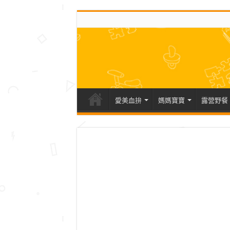
愛美血拚
媽媽寶寶
露營野餐