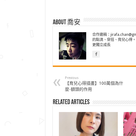
About 喬安
合作邀稿：jirafa.cha
的點滴、穿搭、育兒心得。
更獨立成長
Previous
【育兒心得插畫】100萬個為什
麼-額頭的作用
Related Articles