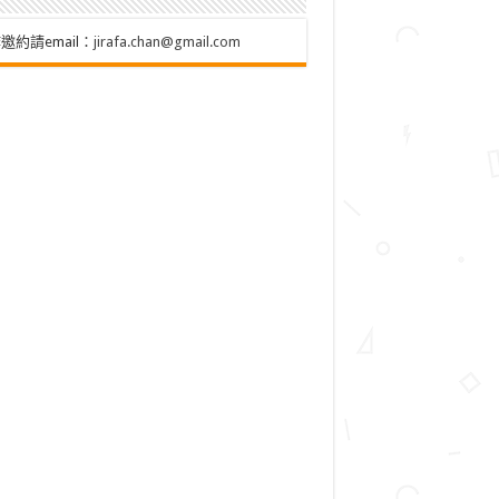
邀約請email：
jirafa.chan@gmail.com