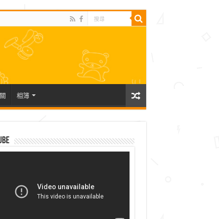
關
相簿
ube