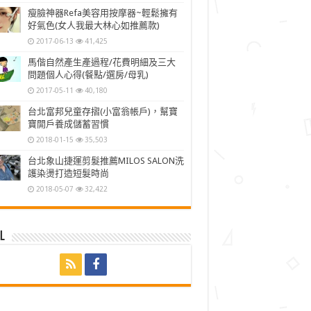
瘦臉神器Refa美容用按摩器~輕鬆擁有
好氣色(女人我最大林心如推薦款)
2017-06-13
41,425
馬偕自然產生產過程/花費明細及三大
問題個人心得(餐點/選房/母乳)
2017-05-11
40,180
台北富邦兒童存摺(小富翁帳戶)，幫寶
寶開戶養成儲蓄習慣
2018-01-15
35,503
台北象山捷運剪髮推薦MILOS SALON洗
護染燙打造短髮時尚
2018-05-07
32,422
l