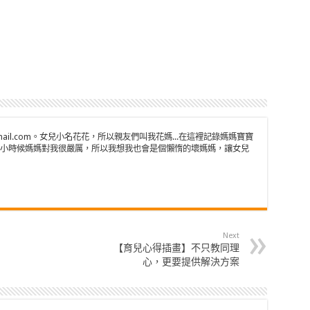
n@gmail.com。女兒小名花花，所以親友們叫我花媽...在這裡記錄媽媽寶寶
小時候媽媽對我很嚴厲，所以我想我也會是個懶惰的壞媽媽，讓女兒
Next
【育兒心得插畫】不只教同理
心，更要提供解決方案