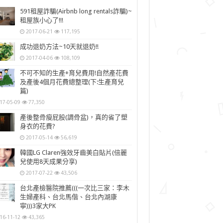
591租屋詐騙(Airbnb long rentals詐騙)~
租屋族小心了!!!
2017-06-21
117,195
成功退奶方法~10天就退奶!!
2017-04-06
108,109
不可不知的生產+育兒費用!自然產花費
及產後4個月花費總整理(下:生產育兒
篇)
17-05-09
77,350
產後整骨瘦屁股(調骨盆)，真的省了塑
身衣的花費?
2017-05-14
56,619
韓國LG Claren強效牙齒美白貼片(倍麗
兒使用8天成果分享)
2017-07-22
43,506
台北產檢醫院推薦(((一次比三家：李木
生婦產科、台北馬偕、台北內湖康
寧)))3家大PK
16-11-12
43,365