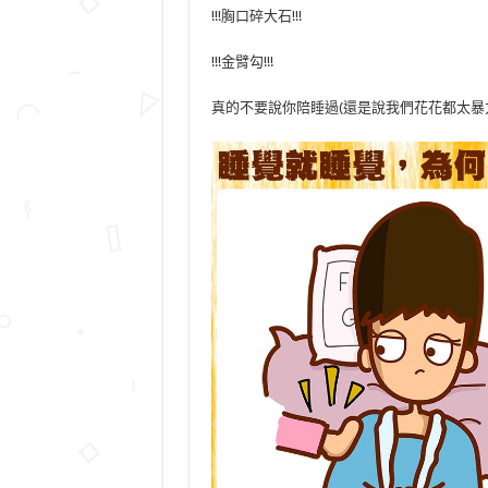
!!!胸口碎大石!!!
!!!金臂勾!!!
真的不要說你陪睡過(還是說我們花花都太暴力