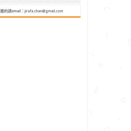
邀約請email：
jirafa.chan@gmail.com