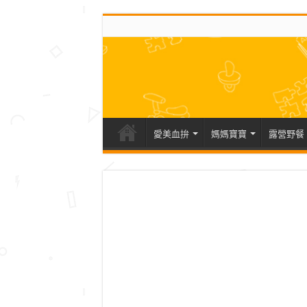
愛美血拚
媽媽寶寶
露營野餐