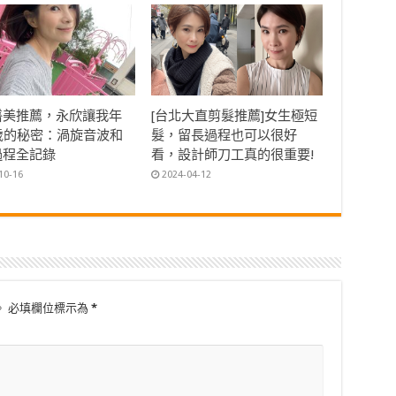
醫美推薦，永欣讓我年
[台北大直剪髮推薦]女生極短
0歲的秘密：渦旋音波和
髮，留長過程也可以很好
過程全記錄
看，設計師刀工真的很重要!
10-16
2024-04-12
。
必填欄位標示為
*