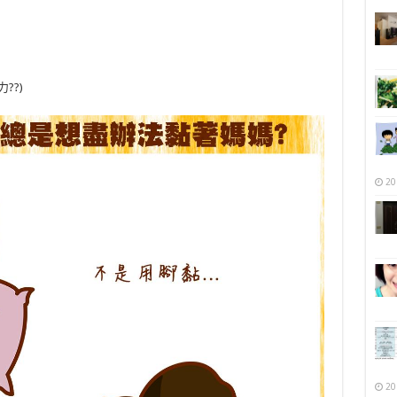
??)
20
20