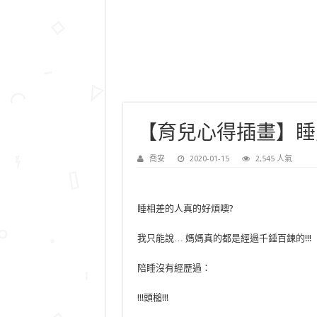
【育兒心得插畫】睡
喬安
2020-01-15
2,545 人氣
睡相差的人真的好煩噢?
我只能說… 媽媽真的都是經過千錘百鍊的!!!
陪睡沒有經歷過：
!!!頭槌!!!