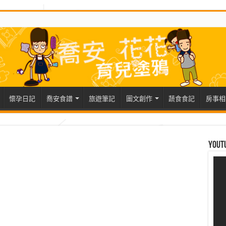
懷孕日記
喬安食譜
旅遊筆記
圖文創作
蔬食食記
房事相
Yout