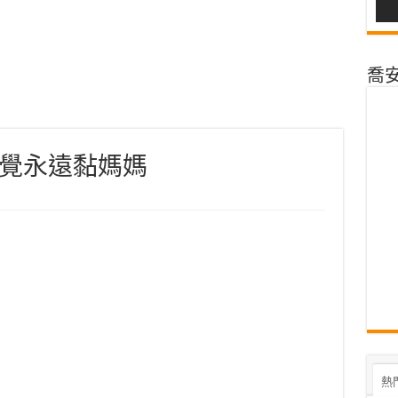
喬安@
覺永遠黏媽媽
熱