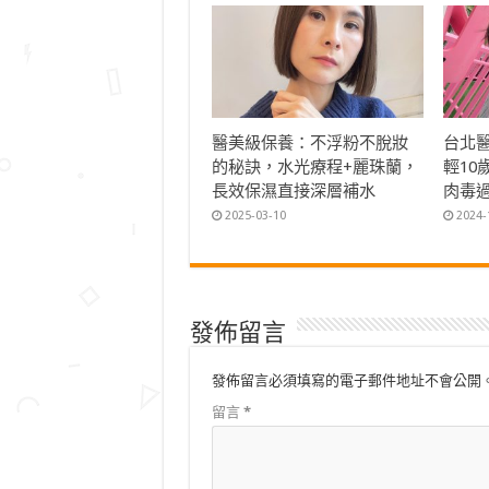
醫美級保養：不浮粉不脫妝
台北
的秘訣，水光療程+麗珠蘭，
輕1
長效保濕直接深層補水
肉毒
2025-03-10
2024-
發佈留言
發佈留言必須填寫的電子郵件地址不會公開
留言
*