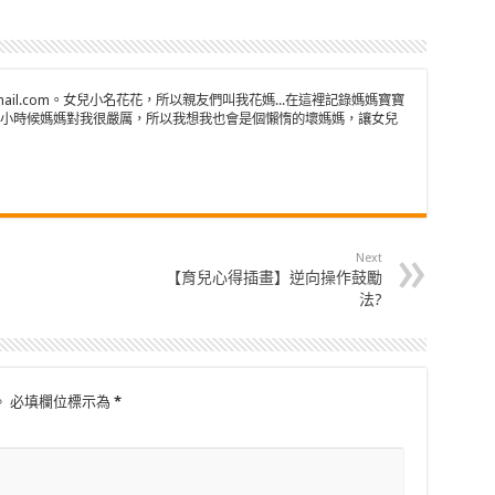
n@gmail.com。女兒小名花花，所以親友們叫我花媽...在這裡記錄媽媽寶寶
小時候媽媽對我很嚴厲，所以我想我也會是個懶惰的壞媽媽，讓女兒
Next
【育兒心得插畫】逆向操作鼓勵
法?
。
必填欄位標示為
*