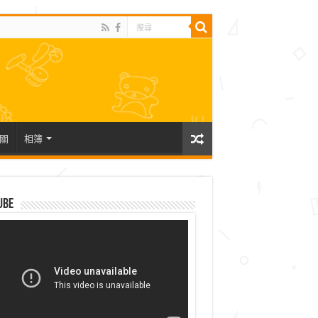
關
相簿
ube