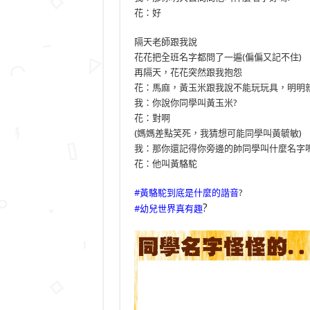
花：好
隔天老師跟我說
花花把全班名字都問了一遍(偏偏又記不住)
再隔天，花花突然跟我抱怨
花：馬麻，黃玉米跟我說不能玩玩具，明明就
我：你說你同學叫黃玉米?
花：對啊
(媽媽差點笑死，我猜想可能同學叫黃毓敏)
我：那你還記得你旁邊的帥同學叫什麼名字嗎
花：他叫黃駱駝
#黃駱駝到底是什麼的諧音
?
?
#幼兒世界真有趣