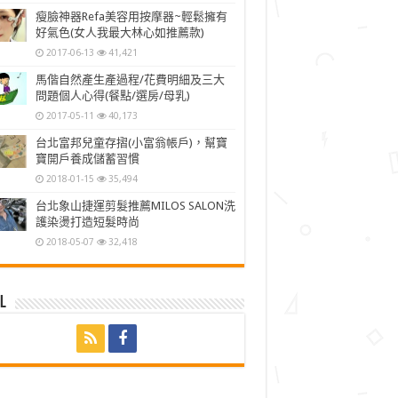
瘦臉神器Refa美容用按摩器~輕鬆擁有
好氣色(女人我最大林心如推薦款)
2017-06-13
41,421
馬偕自然產生產過程/花費明細及三大
問題個人心得(餐點/選房/母乳)
2017-05-11
40,173
台北富邦兒童存摺(小富翁帳戶)，幫寶
寶開戶養成儲蓄習慣
2018-01-15
35,494
台北象山捷運剪髮推薦MILOS SALON洗
護染燙打造短髮時尚
2018-05-07
32,418
l