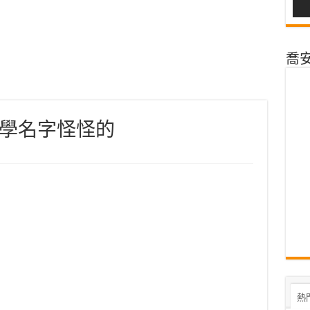
喬安@
學名字怪怪的
熱