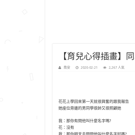
【育兒心得插畫】同
喬安
2020-02-21
2,267 人氣
花花上學回來第一天就很興奮的跟我報告
她座位旁邊的男同學很帥又很照顧她
我：那你有問他叫什麼名字嗎?
花：沒有
我：那你明天去問問他叫什麼名字好嗎?