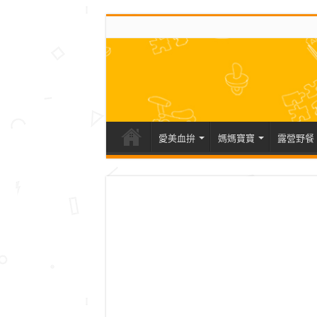
愛美血拚
媽媽寶寶
露營野餐