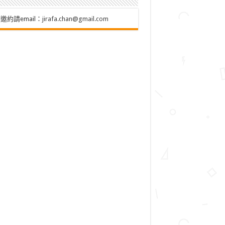
邀約請email：
jirafa.chan@gmail.com