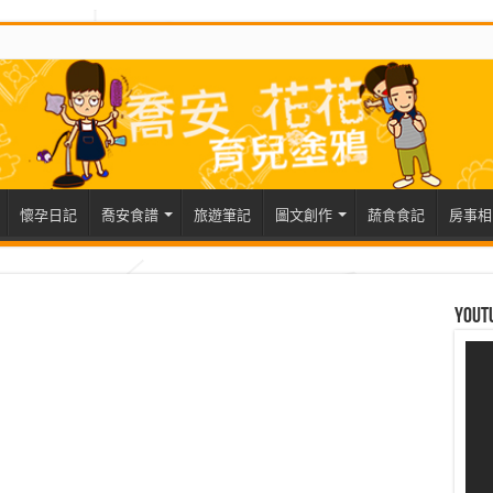
懷孕日記
喬安食譜
旅遊筆記
圖文創作
蔬食食記
房事相
Yout