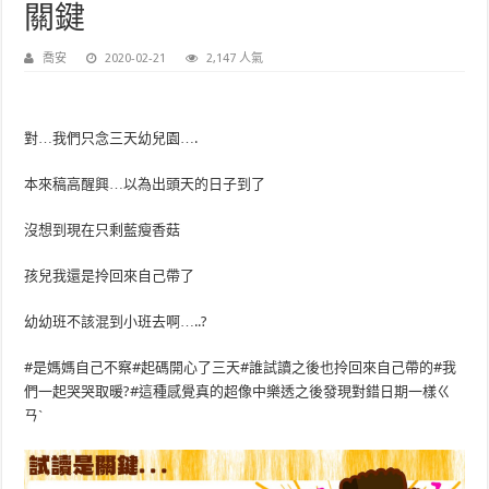
關鍵
喬安
2020-02-21
2,147 人氣
對…我們只念三天幼兒園….
本來稿高醒興…以為出頭天的日子到了
沒想到現在只剩藍瘦香菇
孩兒我還是拎回來自己帶了
幼幼班不該混到小班去啊…..?
#是媽媽自己不察#起碼開心了三天#誰試讀之後也拎回來自己帶的#我
們一起哭哭取暖?#這種感覺真的超像中樂透之後發現對錯日期一樣ㄍ
ㄢˋ