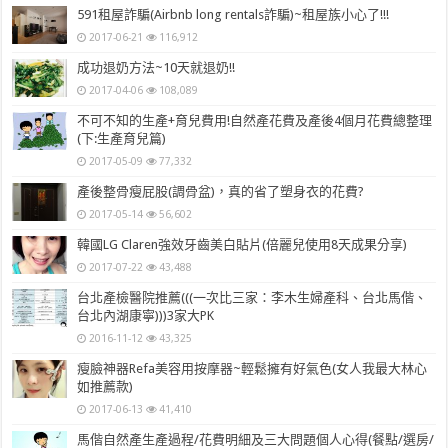
591租屋詐騙(Airbnb long rentals詐騙)~租屋族小心了!!!
2017-06-21
116,912
成功退奶方法~10天就退奶!!
2017-04-06
108,089
不可不知的生產+育兒費用!自然產花費及產後4個月花費總整理
(下:生產育兒篇)
2017-05-09
77,332
產後整骨瘦屁股(調骨盆)，真的省了塑身衣的花費?
2017-05-14
56,602
韓國LG Claren強效牙齒美白貼片(倍麗兒使用8天成果分享)
2017-07-22
43,488
台北產檢醫院推薦(((一次比三家：李木生婦產科、台北馬偕、
台北內湖康寧)))3家大PK
2016-11-12
43,325
瘦臉神器Refa美容用按摩器~輕鬆擁有好氣色(女人我最大林心
如推薦款)
2017-06-13
41,410
馬偕自然產生產過程/花費明細及三大問題個人心得(餐點/選房/