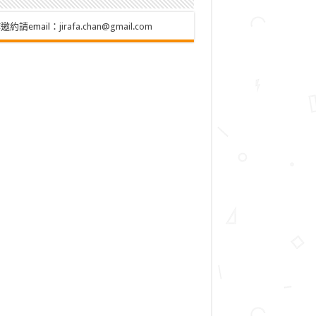
邀約請email：
jirafa.chan@gmail.com