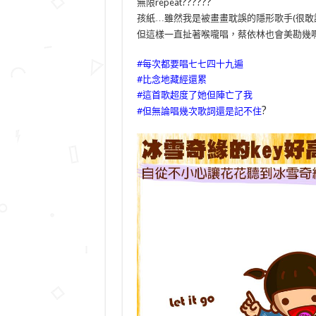
?
?
?
?
?
?
無限repeat
孩紙…雖然我是被畫畫耽誤的隱形歌手(很敢
但這樣一直扯著喉嚨唱，蔡依林也會美勘幾
#每次都要唱七七四十九遍
#比念地藏經還累
#這首歌超度了她但陣亡了我
?
#但無論唱幾次歌詞還是記不住