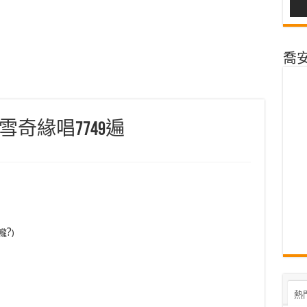
喬安@
奇緣唱7749遍
?
嚨
)
熱