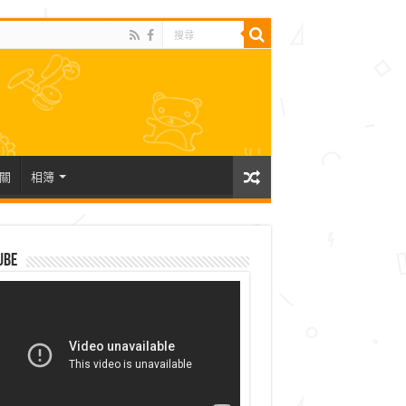
關
相簿
ube