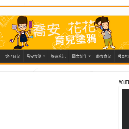
懷孕日記
喬安食譜
旅遊筆記
圖文創作
蔬食食記
房事相
Yout