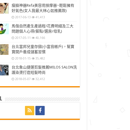
瘦臉神器Refa美容用按摩器~輕鬆擁有
好氣色(女人我最大林心如推薦款)
2017-06-13
41,413
馬偕自然產生產過程/花費明細及三大
問題個人心得(餐點/選房/母乳)
2017-05-11
40,166
台北富邦兒童存摺(小富翁帳戶)，幫寶
寶開戶養成儲蓄習慣
2018-01-15
35,482
台北象山捷運剪髮推薦MILOS SALON洗
護染燙打造短髮時尚
2018-05-07
32,412
l