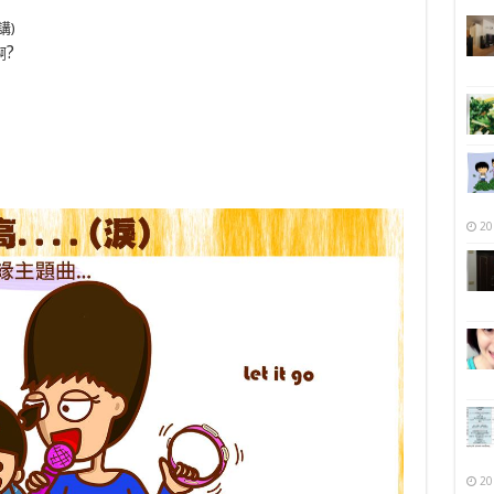
講)
?
啊
20
20