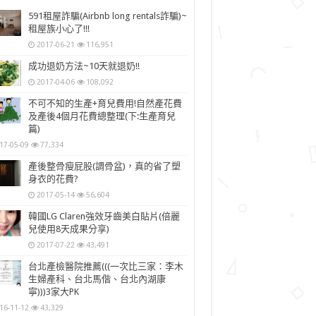
591租屋詐騙(Airbnb long rentals詐騙)~
租屋族小心了!!!
2017-06-21
116,951
成功退奶方法~10天就退奶!!
2017-04-06
108,092
不可不知的生產+育兒費用!自然產花費
及產後4個月花費總整理(下:生產育兒
篇)
17-05-09
77,334
產後整骨瘦屁股(調骨盆)，真的省了塑
身衣的花費?
2017-05-14
56,604
韓國LG Claren強效牙齒美白貼片(倍麗
兒使用8天成果分享)
2017-07-22
43,491
台北產檢醫院推薦(((一次比三家：李木
生婦產科、台北馬偕、台北內湖康
寧)))3家大PK
16-11-12
43,329