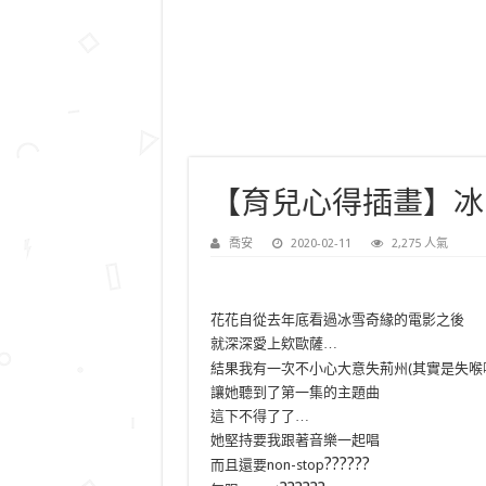
【育兒心得插畫】冰雪
喬安
2020-02-11
2,275 人氣
花花自從去年底看過冰雪奇緣的電影之後
就深深愛上欸歐薩…
結果我有一次不小心大意失荊州(其實是失喉
讓她聽到了第一集的主題曲
這下不得了了…
她堅持要我跟著音樂一起唱
?
?
?
?
?
?
而且還要non-stop