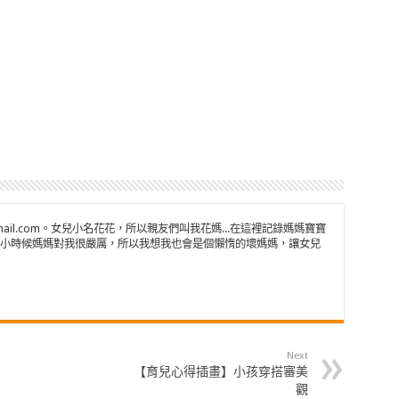
n@gmail.com。女兒小名花花，所以親友們叫我花媽...在這裡記錄媽媽寶寶
小時候媽媽對我很嚴厲，所以我想我也會是個懶惰的壞媽媽，讓女兒
Next
【育兒心得插畫】小孩穿搭審美
觀