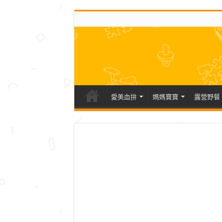
愛美血拚
媽媽寶寶
露營野餐