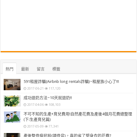
熱門
最新
留言
標籤
591租屋詐騙(Airbnb long rentals詐騙)~租屋族小心了!!!
2017-06-21
117,120
成功退奶方法~10天就退奶!!
2017-04-06
108,103
不可不知的生產+育兒費用!自然產花費及產後4個月花費總整理
(下:生產育兒篇)
2017-05-09
77,341
產後整骨瘦屁股(調骨盆)，真的省了塑身衣的花費?