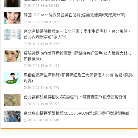
2017-05-14
56,612
韓國LG Claren強效牙齒美白貼片(倍麗兒使用8天成果分享)
2017-07-22
43,502
台北產檢醫院推薦(((一次比三家：李木生婦產科、台北馬偕、
台北內湖康寧)))3家大PK
2016-11-12
43,356
瘦臉神器Refa美容用按摩器~輕鬆擁有好氣色(女人我最大林心
如推薦款)
2017-06-13
41,421
馬偕自然產生產過程/花費明細及三大問題個人心得(餐點/選房/
母乳)
2017-05-11
40,174
台北富邦兒童存摺(小富翁帳戶)，幫寶寶開戶養成儲蓄習慣
2018-01-15
35,497
台北象山捷運剪髮推薦MILOS SALON洗護染燙打造短髮時尚
2018-05-07
32,419