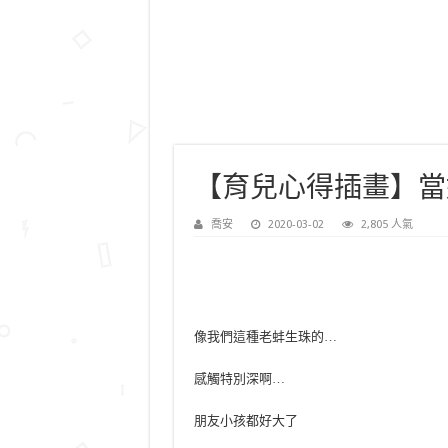
【育兒心得插畫】當
喬安
2020-03-02
2,805 人氣
像我們這種老蚌生珠的…
感觸特別深啊…
朋友小孩都好大了