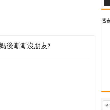
喬安@
媽後漸漸沒朋友?
熱