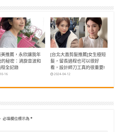
醫美推薦，永欣讓我年
[台北大直剪髮推薦]女生極短
0歲的秘密：渦旋音波和
髮，留長過程也可以很好
過程全記錄
看，設計師刀工真的很重要!
10-16
2024-04-12
。
必填欄位標示為
*