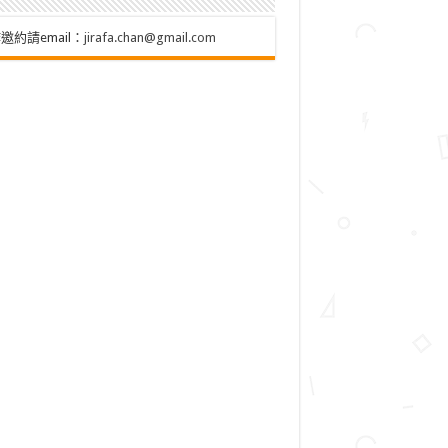
邀約請email：
jirafa.chan@gmail.com