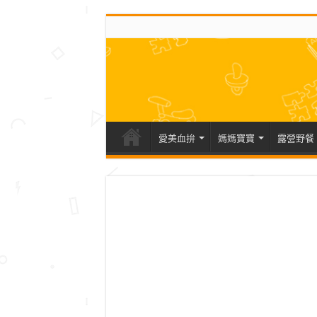
愛美血拚
媽媽寶寶
露營野餐