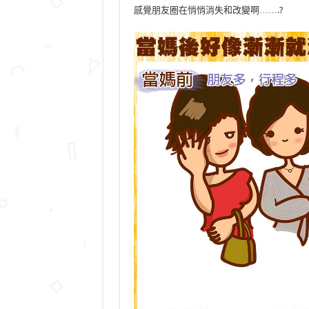
感覺朋友圈在悄悄消失和改變啊…….?