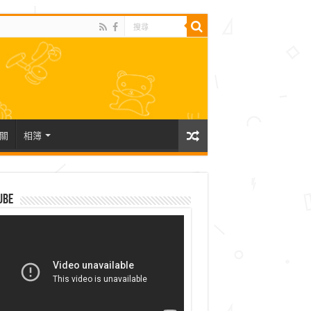
關
相簿
ube