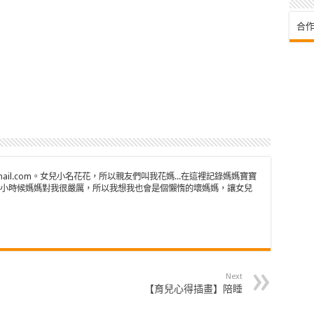
合作
n@gmail.com。女兒小名花花，所以親友們叫我花媽...在這裡記錄媽媽寶寶
小時候媽媽對我很嚴厲，所以我想我也會是個懶惰的壞媽媽，讓女兒
Next
【育兒心得插畫】陪睡