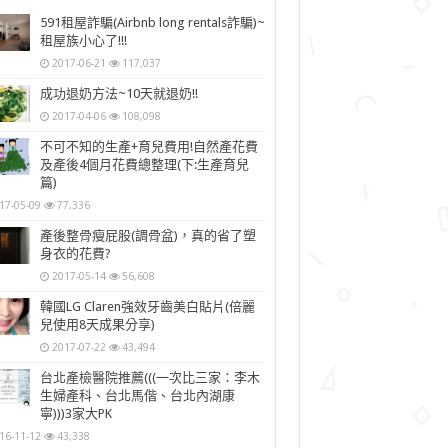
591租屋詐騙(Airbnb long rentals詐騙)~
租屋族小心了!!!
2017-06-21
117,037
成功退奶方法~10天就退奶!!
2017-04-06
108,098
不可不知的生產+育兒費用!自然產花費
及產後4個月花費總整理(下:生產育兒
篇)
17-05-09
77,336
產後整骨瘦屁股(調骨盆)，真的省了塑
身衣的花費?
2017-05-14
56,608
韓國LG Claren強效牙齒美白貼片(倍麗
兒使用8天成果分享)
2017-07-22
43,494
台北產檢醫院推薦(((一次比三家：李木
生婦產科、台北馬偕、台北內湖康
寧)))3家大PK
16-11-12
43,338