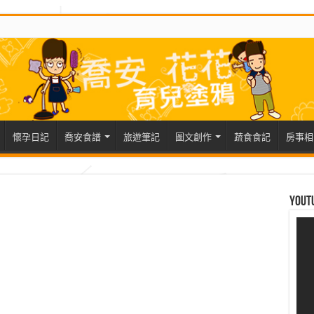
懷孕日記
喬安食譜
旅遊筆記
圖文創作
蔬食食記
房事相
Yout