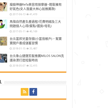
瘦臉神器Refa美容用按摩器~輕鬆擁有
好氣色(女人我最大林心如推薦款)
2017-06-13
41,419
馬偕自然產生產過程/花費明細及三大
問題個人心得(餐點/選房/母乳)
2017-05-11
40,169
台北富邦兒童存摺(小富翁帳戶)，幫寶
寶開戶養成儲蓄習慣
2018-01-15
35,487
台北象山捷運剪髮推薦MILOS SALON洗
護染燙打造短髮時尚
2018-05-07
32,415
l