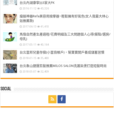
台北內湖康寧)))3家大PK
2016-11-12
43,326
瘦臉神器Refa美容用按摩器~輕鬆擁有好氣色(女人我最大林心
如推薦款)
2017-06-13
41,410
馬偕自然產生產過程/花費明細及三大問題個人心得(餐點/選房/
母乳)
2017-05-11
40,164
台北富邦兒童存摺(小富翁帳戶)，幫寶寶開戶養成儲蓄習慣
2018-01-15
35,480
台北象山捷運剪髮推薦MILOS SALON洗護染燙打造短髮時尚
2018-05-07
32,409
Social