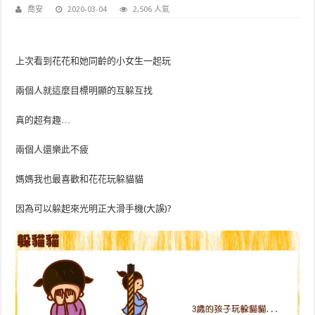
喬安
2020-03-04
2,506 人氣
上次看到花花和她同齡的小女生一起玩
兩個人就這麼目標明顯的互躲互找
真的超有趣…
兩個人還樂此不疲
媽媽我也最喜歡和花花玩躲貓貓
因為可以躲起來光明正大滑手機(大誤)?