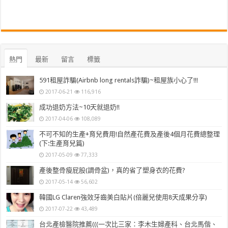
熱門
最新
留言
標籤
591租屋詐騙(Airbnb long rentals詐騙)~租屋族小心了!!!
2017-06-21
116,916
成功退奶方法~10天就退奶!!
2017-04-06
108,089
不可不知的生產+育兒費用!自然產花費及產後4個月花費總整理
(下:生產育兒篇)
2017-05-09
77,333
產後整骨瘦屁股(調骨盆)，真的省了塑身衣的花費?
2017-05-14
56,602
韓國LG Claren強效牙齒美白貼片(倍麗兒使用8天成果分享)
2017-07-22
43,489
台北產檢醫院推薦(((一次比三家：李木生婦產科、台北馬偕、