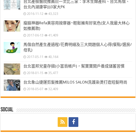
台北產檢醫院推薦(((一次比三家：李木生婦產科、台北馬偕、
台北內湖康寧)))3家大PK
2016-11-12
43,323
瘦臉神器Refa美容用按摩器~輕鬆擁有好氣色(女人我最大林心
如推薦款)
2017-06-13
41,409
馬偕自然產生產過程/花費明細及三大問題個人心得(餐點/選房/
母乳)
2017-05-11
40,164
台北富邦兒童存摺(小富翁帳戶)，幫寶寶開戶養成儲蓄習慣
2018-01-15
35,477
台北象山捷運剪髮推薦MILOS SALON洗護染燙打造短髮時尚
2018-05-07
32,409
Social