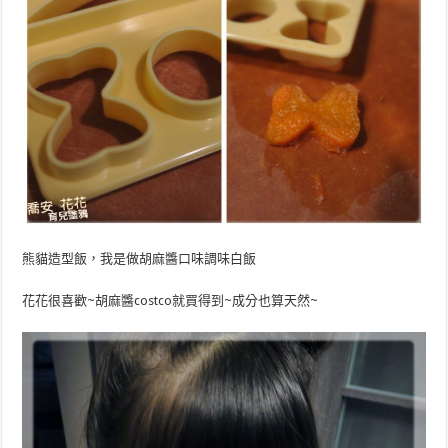
熊貓造型飯，我是做胡麻醬口味調味白飯
花花很喜歡~胡麻醬costco就買得到~成分也算天然~