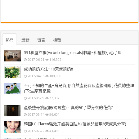
熱門
最新
留言
標籤
591租屋詐騙(Airbnb long rentals詐騙)~租屋族小心了!!!
2017-06-21
116,902
成功退奶方法~10天就退奶!!
2017-04-06
108,088
不可不知的生產+育兒費用!自然產花費及產後4個月花費總整理
(下:生產育兒篇)
2017-05-09
77,332
產後整骨瘦屁股(調骨盆)，真的省了塑身衣的花費?
2017-05-14
56,601
韓國LG Claren強效牙齒美白貼片(倍麗兒使用8天成果分享)
2017-07-22
43,488