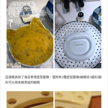
這個模具除了海苔表情造型壓模，還附有2種造型壓模(蝴蝶結+圓形)圓
形可以用來做青蛙的眼睛