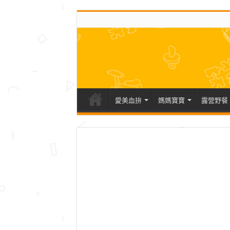
愛美血拚
媽媽寶寶
露營野餐