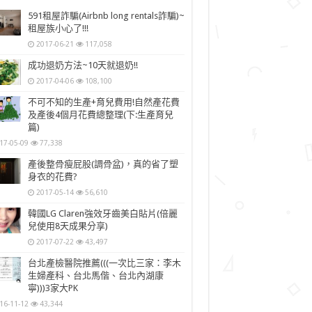
591租屋詐騙(Airbnb long rentals詐騙)~
租屋族小心了!!!
2017-06-21
117,058
成功退奶方法~10天就退奶!!
2017-04-06
108,100
不可不知的生產+育兒費用!自然產花費
及產後4個月花費總整理(下:生產育兒
篇)
17-05-09
77,338
產後整骨瘦屁股(調骨盆)，真的省了塑
身衣的花費?
2017-05-14
56,610
韓國LG Claren強效牙齒美白貼片(倍麗
兒使用8天成果分享)
2017-07-22
43,497
台北產檢醫院推薦(((一次比三家：李木
生婦產科、台北馬偕、台北內湖康
寧)))3家大PK
16-11-12
43,344