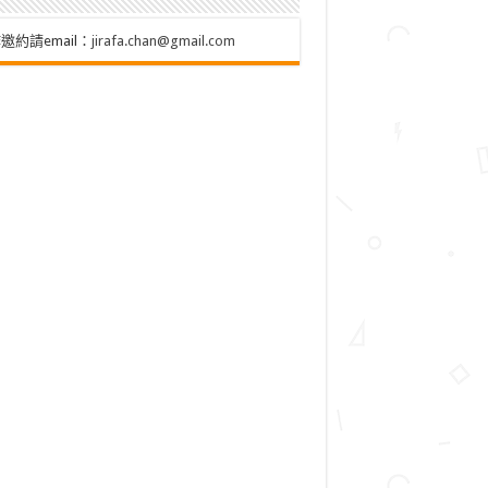
邀約請email：
jirafa.chan@gmail.com