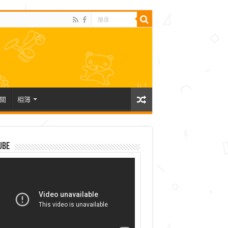
關
相簿
ube