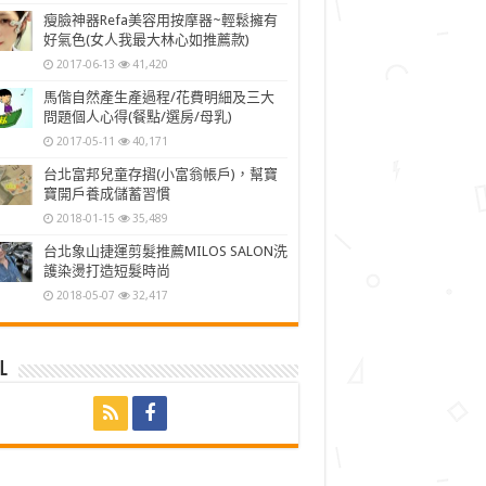
瘦臉神器Refa美容用按摩器~輕鬆擁有
好氣色(女人我最大林心如推薦款)
2017-06-13
41,420
馬偕自然產生產過程/花費明細及三大
問題個人心得(餐點/選房/母乳)
2017-05-11
40,171
台北富邦兒童存摺(小富翁帳戶)，幫寶
寶開戶養成儲蓄習慣
2018-01-15
35,489
台北象山捷運剪髮推薦MILOS SALON洗
護染燙打造短髮時尚
2018-05-07
32,417
l