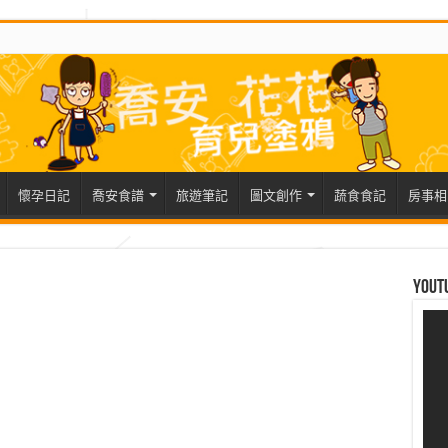
懷孕日記
喬安食譜
旅遊筆記
圖文創作
蔬食食記
房事相
Yout