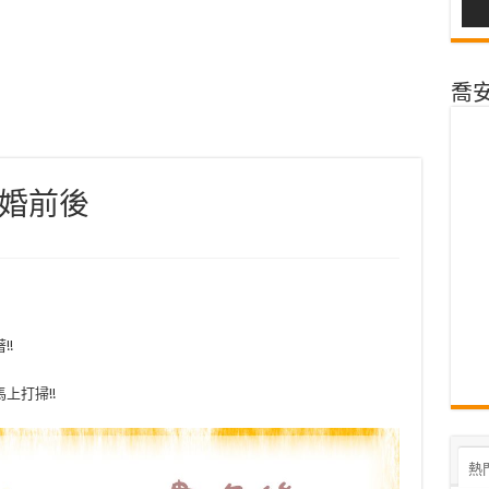
喬安@
婚前後
!
上打掃!!
熱