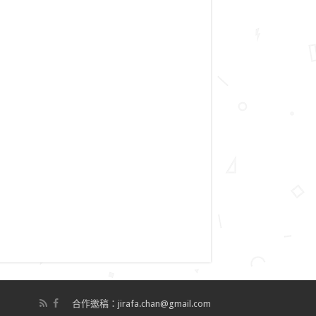
合作邀稿：jirafa.chan@gmail.com