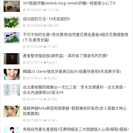
591租屋詐騙(Airbnb long rentals詐騙)~租屋族小心了!!!
2017-06-21
117,130
成功退奶方法~10天就退奶!!
2017-04-06
108,103
不可不知的生產+育兒費用!自然產花費及產後4個月花費總整理
(下:生產育兒篇)
2017-05-09
77,341
產後整骨瘦屁股(調骨盆)，真的省了塑身衣的花費?
2017-05-14
56,613
韓國LG Claren強效牙齒美白貼片(倍麗兒使用8天成果分享)
2017-07-22
43,502
台北產檢醫院推薦(((一次比三家：李木生婦產科、台北馬偕、
台北內湖康寧)))3家大PK
2016-11-12
43,356
瘦臉神器Refa美容用按摩器~輕鬆擁有好氣色(女人我最大林心
如推薦款)
2017-06-13
41,421
馬偕自然產生產過程/花費明細及三大問題個人心得(餐點/選房/