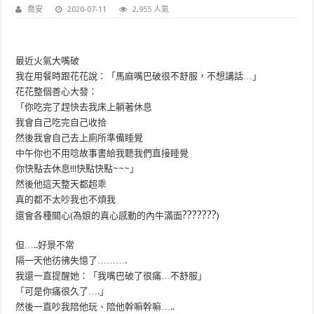
喬安
2020-07-11
2,955 人氣
最近火氣大嘴破
我在用餐時跟花花說：「馬麻嘴巴破很不舒服，不想講話…」
花花整個善心大發：
「你吃完了趕快去我床上躺著休息
我會自己吃完自己收拾
然後我會自己去上廁所準備睡覺
中午你也不用唸故事書給我聽我們直接睡覺
你快點去休息!!!快點快點~~~」
然後他這天整天都超乖
真的都不太吵我也不煩我
?
?
?
?
?
?
?
還會各種關心(為娘的真心感動的內牛滿面
)
但…..好景不常
隔一天他彷彿失憶了……….
我還一直提醒她：「我嘴巴破了很痛…不舒服」
「可是你痛很久了….」
然後一直吵我陪他玩、陪他幹嘛幹嘛…..