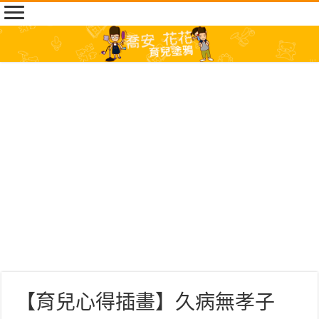
【育兒心得插畫】久病無孝子