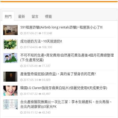
熱門
最新
留言
標籤
591租屋詐騙(Airbnb long rentals詐騙)~租屋族小心了!!!
2017-06-21
117,048
成功退奶方法~10天就退奶!!
2017-04-06
108,100
不可不知的生產+育兒費用!自然產花費及產後4個月花費總整理
(下:生產育兒篇)
2017-05-09
77,337
產後整骨瘦屁股(調骨盆)，真的省了塑身衣的花費?
2017-05-14
56,609
韓國LG Claren強效牙齒美白貼片(倍麗兒使用8天成果分享)
2017-07-22
43,497
台北產檢醫院推薦(((一次比三家：李木生婦產科、台北馬偕、
台北內湖康寧)))3家大PK
2016-11-12
43,343