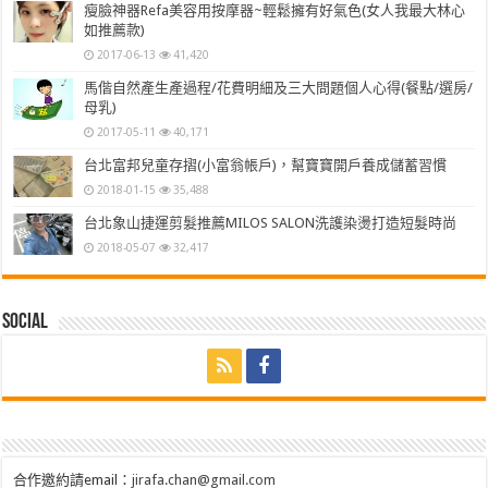
瘦臉神器Refa美容用按摩器~輕鬆擁有好氣色(女人我最大林心
如推薦款)
2017-06-13
41,420
馬偕自然產生產過程/花費明細及三大問題個人心得(餐點/選房/
母乳)
2017-05-11
40,171
台北富邦兒童存摺(小富翁帳戶)，幫寶寶開戶養成儲蓄習慣
2018-01-15
35,488
台北象山捷運剪髮推薦MILOS SALON洗護染燙打造短髮時尚
2018-05-07
32,417
Social
合作邀約請email：
jirafa.chan@gmail.com