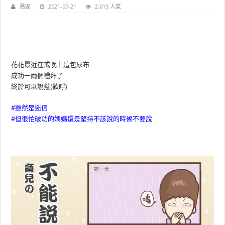
喬安
2021-07-21
2,015 人氣
花花最近在戒晚上這包尿布
成功一兩個禮拜了
終於可以說惹(歡呼)
#雖然是迷信
#但很怕破功的媽媽還是堅持不該說的時候不要說