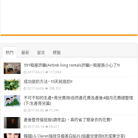
熱門
最新
留言
標籤
591租屋詐騙(Airbnb long rentals詐騙)~租屋族小心了!!!
2017-06-21
117,094
成功退奶方法~10天就退奶!!
2017-04-06
108,103
不可不知的生產+育兒費用!自然產花費及產後4個月花費總整理
(下:生產育兒篇)
2017-05-09
77,341
產後整骨瘦屁股(調骨盆)，真的省了塑身衣的花費?
2017-05-14
56,611
韓國LG Claren強效牙齒美白貼片(倍麗兒使用8天成果分享)