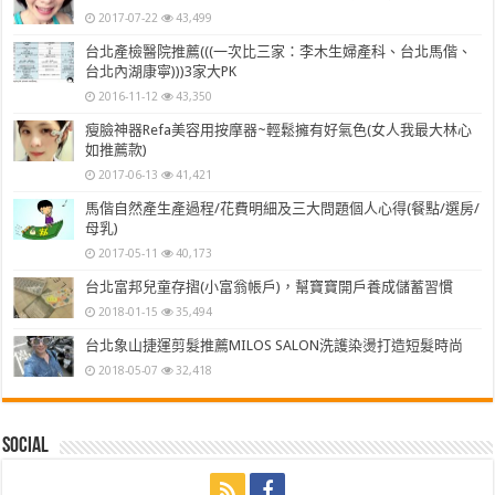
2017-07-22
43,499
台北產檢醫院推薦(((一次比三家：李木生婦產科、台北馬偕、
台北內湖康寧)))3家大PK
2016-11-12
43,350
瘦臉神器Refa美容用按摩器~輕鬆擁有好氣色(女人我最大林心
如推薦款)
2017-06-13
41,421
馬偕自然產生產過程/花費明細及三大問題個人心得(餐點/選房/
母乳)
2017-05-11
40,173
台北富邦兒童存摺(小富翁帳戶)，幫寶寶開戶養成儲蓄習慣
2018-01-15
35,494
台北象山捷運剪髮推薦MILOS SALON洗護染燙打造短髮時尚
2018-05-07
32,418
Social