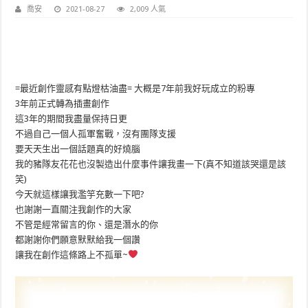
喬安
2021-08-27
2,009 人氣
=最近創作靈感有點燈枯油盡= 大概是7年前我好玩成立的粉專
3年前正式轉為插畫創作
這3年的期間我盡量保持日更
不過自己一個人孤軍奮戰，沒有團隊支援
要天天生出一個話題真的好燒腦
我的豬隊友花花也沒製造出什麼事件讓我畫一下(真不知道該哭還是該
笑)
今天就這樣讓我濫竽充數一下吧?
也謝謝一直關注我創作的大家
不管是經常留言的你、還是潛水的你
都謝謝你們願意默默給我一個讚
讓我在創作這條路上不孤單~