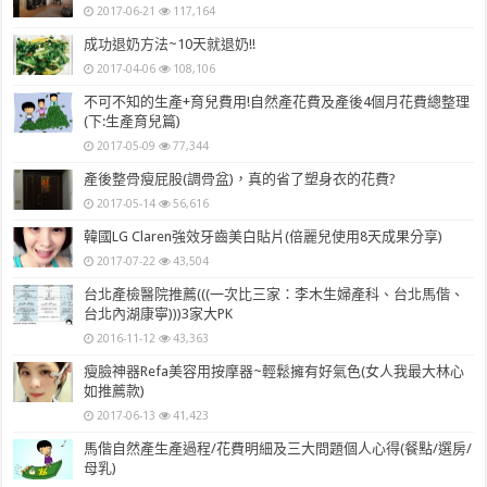
2017-06-21
117,164
成功退奶方法~10天就退奶!!
2017-04-06
108,106
不可不知的生產+育兒費用!自然產花費及產後4個月花費總整理
(下:生產育兒篇)
2017-05-09
77,344
產後整骨瘦屁股(調骨盆)，真的省了塑身衣的花費?
2017-05-14
56,616
韓國LG Claren強效牙齒美白貼片(倍麗兒使用8天成果分享)
2017-07-22
43,504
台北產檢醫院推薦(((一次比三家：李木生婦產科、台北馬偕、
台北內湖康寧)))3家大PK
2016-11-12
43,363
瘦臉神器Refa美容用按摩器~輕鬆擁有好氣色(女人我最大林心
如推薦款)
2017-06-13
41,423
馬偕自然產生產過程/花費明細及三大問題個人心得(餐點/選房/
母乳)