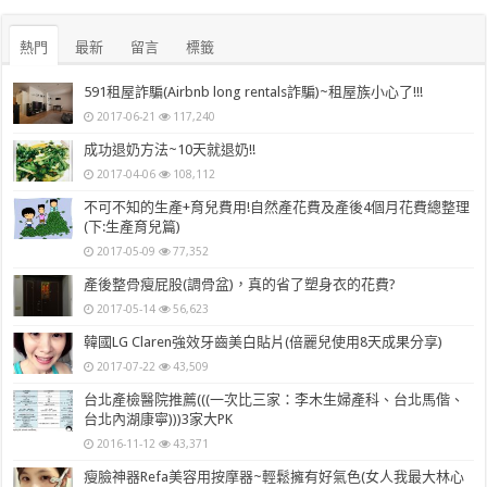
熱門
最新
留言
標籤
591租屋詐騙(Airbnb long rentals詐騙)~租屋族小心了!!!
2017-06-21
117,240
成功退奶方法~10天就退奶!!
2017-04-06
108,112
不可不知的生產+育兒費用!自然產花費及產後4個月花費總整理
(下:生產育兒篇)
2017-05-09
77,352
產後整骨瘦屁股(調骨盆)，真的省了塑身衣的花費?
2017-05-14
56,623
韓國LG Claren強效牙齒美白貼片(倍麗兒使用8天成果分享)
2017-07-22
43,509
台北產檢醫院推薦(((一次比三家：李木生婦產科、台北馬偕、
台北內湖康寧)))3家大PK
2016-11-12
43,371
瘦臉神器Refa美容用按摩器~輕鬆擁有好氣色(女人我最大林心