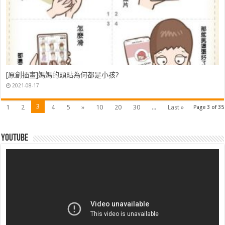
[原創插畫]媽媽的頭貼為何都是小孩?
2021-08-17
3
1
2
4
5
»
10
20
30
...
Last »
Page 3 of 35
Youtube