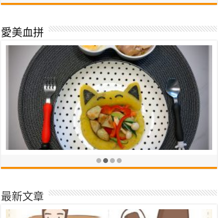
英國LittleBrian可洗式無毒兒童專用水彩棒，超多變化畫法
2020-03-14
愛美血拼
【育兒心得】每個媽媽都需要巧虎寶寶版，和寶寶一起閱讀、打發時
間、遊戲全靠它
2019-07-23
Arnest創意料理小物，甜食鹹食都通用的可食杯模(好吃小杯)
2020-04-11
最新文章