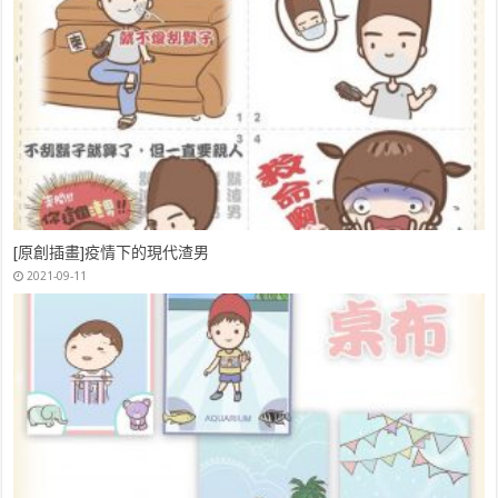
NUK媽媽教室錯過會心痛!課程禮包都超豐富(2019付費文華東方酒店
場)
Arnest模具創意料理小物，不須捏飯糰模做出好吃好看的飯糰
2019-04-07
2020-04-11
[原創插畫]疫情下的現代渣男
2021-09-11