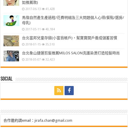
如推薦款)
2017-06-13
41,428
馬偕自然產生產過程/花費明細及三大問題個人心得(餐點/選房/
母乳)
2017-05-11
40,184
台北富邦兒童存摺(小富翁帳戶)，幫寶寶開戶養成儲蓄習慣
2018-01-15
35,510
台北象山捷運剪髮推薦MILOS SALON洗護染燙打造短髮時尚
2018-05-07
32,423
Social
合作邀約請email：
jirafa.chan@gmail.com