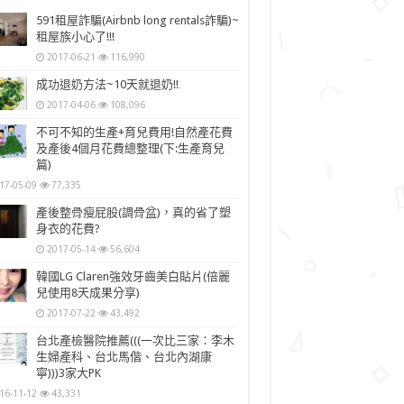
591租屋詐騙(Airbnb long rentals詐騙)~
租屋族小心了!!!
2017-06-21
116,990
成功退奶方法~10天就退奶!!
2017-04-06
108,096
不可不知的生產+育兒費用!自然產花費
及產後4個月花費總整理(下:生產育兒
篇)
17-05-09
77,335
產後整骨瘦屁股(調骨盆)，真的省了塑
身衣的花費?
2017-05-14
56,604
韓國LG Claren強效牙齒美白貼片(倍麗
兒使用8天成果分享)
2017-07-22
43,492
台北產檢醫院推薦(((一次比三家：李木
生婦產科、台北馬偕、台北內湖康
寧)))3家大PK
16-11-12
43,331