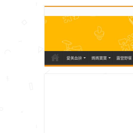
愛美血拚
媽媽寶寶
露營野餐