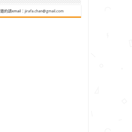
邀約請email：
jirafa.chan@gmail.com