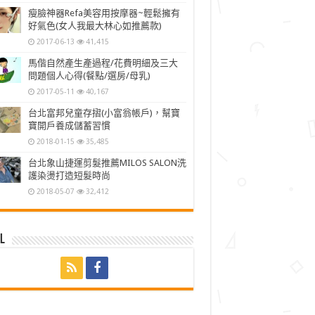
瘦臉神器Refa美容用按摩器~輕鬆擁有
好氣色(女人我最大林心如推薦款)
2017-06-13
41,415
馬偕自然產生產過程/花費明細及三大
問題個人心得(餐點/選房/母乳)
2017-05-11
40,167
台北富邦兒童存摺(小富翁帳戶)，幫寶
寶開戶養成儲蓄習慣
2018-01-15
35,485
台北象山捷運剪髮推薦MILOS SALON洗
護染燙打造短髮時尚
2018-05-07
32,412
l