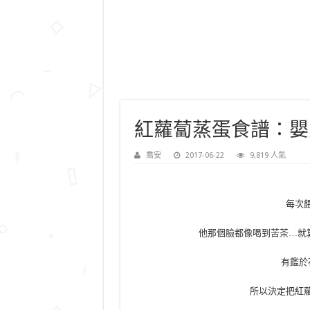
紅蘿蔔蒸蛋食譜：嬰
喬安
2017-06-22
9,819 人氣
每次
他那個臉都像喝到苦茶…就
有鑑於
所以決定把紅