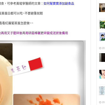
餵食，可參考黃瑽寧醫師的文章：
如何幫寶寶添加副食品
蛋黃蛋白都可以吃~不要避重就輕
看看紅蘿蔔蒸蛋怎麼做~~
後再用叉子壓碎後再用研磨棒輾更碎變成泥狀後備用
20
20