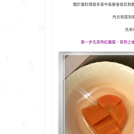
關於蛋料理很多家中長輩會很反對
內文有提到
先來
第一步先蒸熟紅蘿蔔，蒸熟之