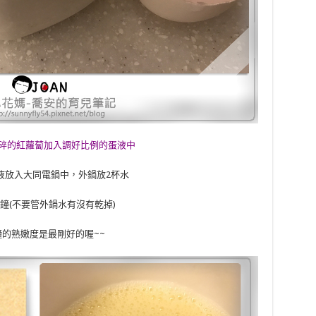
碎的紅蘿蔔加入調好比例的蛋液中
液放入大同電鍋中，外鍋放2杯水
分鐘(不要管外鍋水有沒有乾掉)
鐘的熟嫩度是最剛好的喔~~