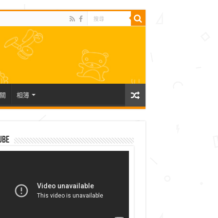
關
相簿
ube