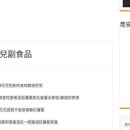
喬安@
兒副食品
餵花花吃新的食材都很好笑
算是吃香蕉泥這種東西也會露出奇怪/厭惡的表情
花花感覺不是很喜歡紅蘿蔔
蘿蔔和蒸蛋混在一起變成紅蘿蔔蒸蛋
熱