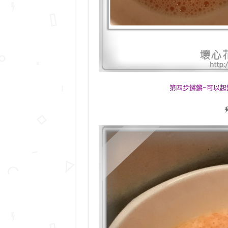
第四步鏘鏘~可以起