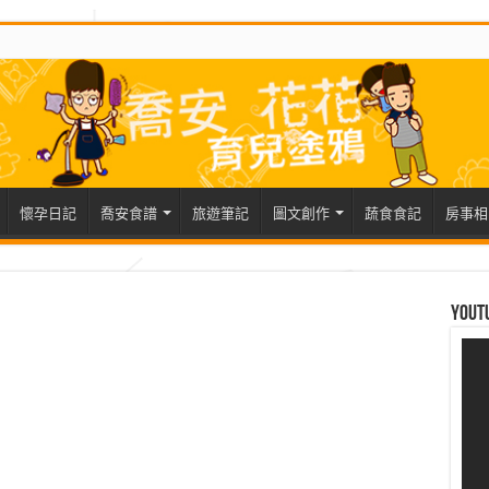
懷孕日記
喬安食譜
旅遊筆記
圖文創作
蔬食食記
房事相
Yout