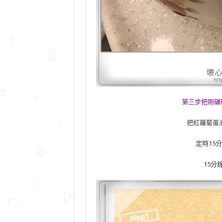
第三步把剛碾
把紅蘿蔔蛋
定時15
15分