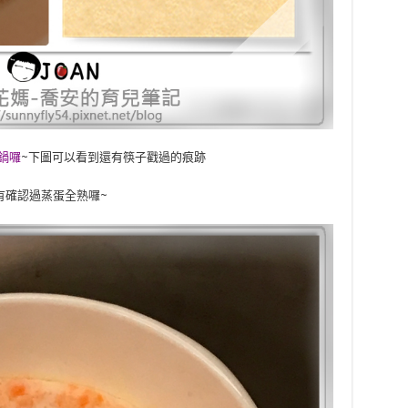
鍋囉
~下圖可以看到還有筷子戳過的痕跡
有確認過蒸蛋全熟囉~