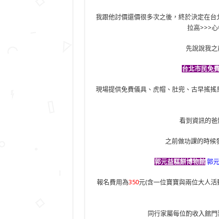
我跟他討價還價很多次之後，終於決定在台
拉高>>>心
先說說我之
台北市民免
現場提供免費儀具、虎帽、肚兜、古早搖搖
看到資訊的爸
之前做功課的時候
郭元益糕餅博物館
郭
報名費用為
350
元(含一位寶寶與兩位大人活
同行家屬每位酌收入館門