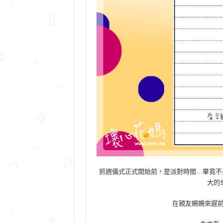
抓週儀式正式開始前，是派對時間…畢竟不
大的
在親友姍姍來遲前