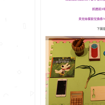
抓週前3
貝兒絲餐飲兌換券10
下圖