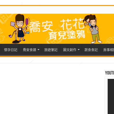
懷孕日記
喬安食譜
旅遊筆記
圖文創作
蔬食食記
房事相
Yout