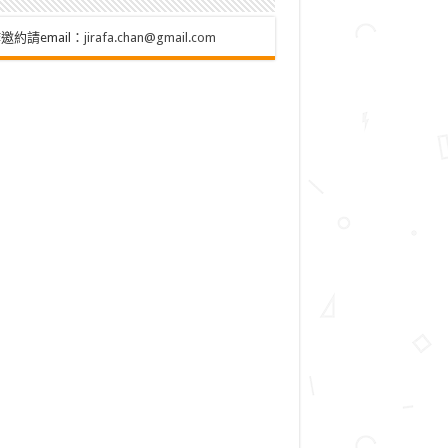
邀約請email：
jirafa.chan@gmail.com