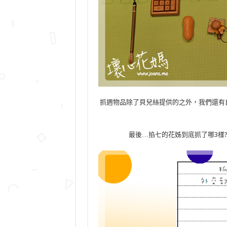
抓週物品除了貝兒絲提供的之外，我們還有
最後…掐七的花姊到底抓了哪3樣?