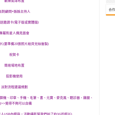
歡樂氣球布置
合作
派對顧問+姊姊主持人
送邀請卡(電子版或實體版)
專屬熊星人偶見面會
片(要準備20張照片給貝兒絲後製)
祝賀卡
簡易場地布置
投影機使用
派對流程建議規劃
計算機、印章、手機、毛筆、書、元寶、麥克風、聽診器、雞腿、
)>>覺得不夠可以自備
人USB內贈與，活動攝影幫我們拍了約3G的照片)