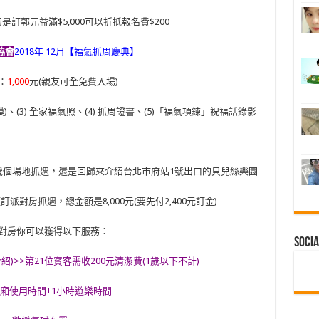
訂郭元益滿$5,000可以折抵報名費$200
協會
2018年 12月【福氣抓周慶典】
：
1,000
元(親友可全免費入場)
腳模)、(3) 全家福氣照、(4) 抓周證書、(5)「福氣項鍊」祝福話錄影
幾個場地抓週，還是回歸來介紹台北市府站1號出口的貝兒絲樂園
對房抓週，總金額是8,000元(要先付2,400元訂金)
對房你可以獲得以下服務：
Socia
面介紹)>>第21位賓客需收200元清潔費(1歲以下不計)
包廂使用時間+1小時遊樂時間