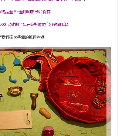
項物品蓋章+蓋腳印於卡片保存
00元(效期半年)+派對屋9折券(效期1年)
是我們這次準備的抓週物品