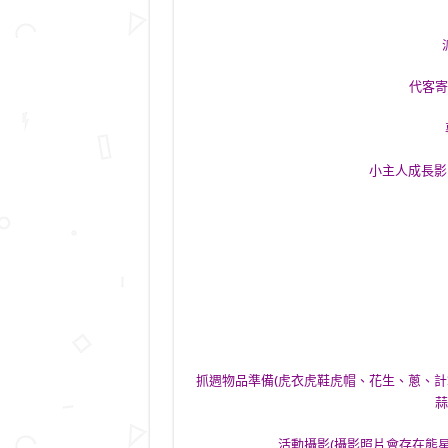
代客寄
小主人成長影
抓週物品準備(虎衣虎鞋虎帽、花生、蔥、
蒜
活動攝影(攝影照片會存在熊星