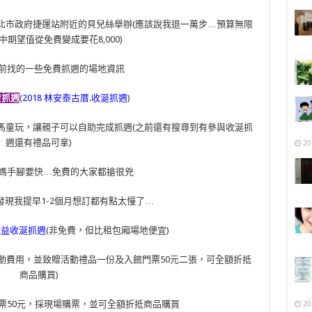
北市政府捷運站附近的貝兒絲舉辦(應該說我退一萬步…預算無限
中期望值從免費變成要花8,000)
前找的一些免費抓週的場地資訊
費抓週
(
2018 林安泰古厝.收涎抓週
)
馬童玩，讓親子可以自助完成抓週(之前還有搜尋到有參與收涎抓
週還有禮品可拿)
20
媽手腳要快…免費的大家都搶很兇
發現我提早1-2個月想訂都有點太慢了…
元益收涎抓週
(非免費，但比租包廂場地便宜)
動費用，並致贈活動禮品一份及入館門票50元二張，可全額折抵
商品購買)
票50元，採現場購票，並可全額折抵商品購買
20