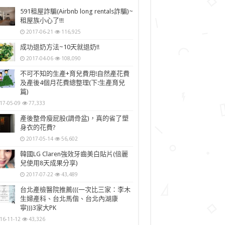
591租屋詐騙(Airbnb long rentals詐騙)~
租屋族小心了!!!
2017-06-21
116,925
成功退奶方法~10天就退奶!!
2017-04-06
108,090
不可不知的生產+育兒費用!自然產花費
及產後4個月花費總整理(下:生產育兒
篇)
17-05-09
77,333
產後整骨瘦屁股(調骨盆)，真的省了塑
身衣的花費?
2017-05-14
56,602
韓國LG Claren強效牙齒美白貼片(倍麗
兒使用8天成果分享)
2017-07-22
43,489
台北產檢醫院推薦(((一次比三家：李木
生婦產科、台北馬偕、台北內湖康
寧)))3家大PK
16-11-12
43,326