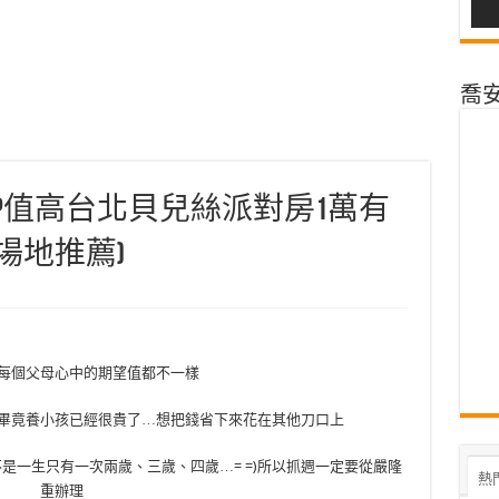
喬安@
P值高台北貝兒絲派對房1萬有
週場地推薦)
每個父母心中的期望值都不一樣
畢竟養小孩已經很貴了…想把錢省下來花在其他刀口上
是一生只有一次兩歲、三歲、四歲…= =)所以抓週一定要從嚴隆
熱
重辦理