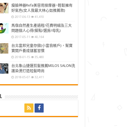
瘦臉神器Refa美容用按摩器~輕鬆擁有
好氣色(女人我最大林心如推薦款)
2017-06-13
41,410
馬偕自然產生產過程/花費明細及三大
問題個人心得(餐點/選房/母乳)
2017-05-11
40,164
台北富邦兒童存摺(小富翁帳戶)，幫寶
寶開戶養成儲蓄習慣
2018-01-15
35,480
台北象山捷運剪髮推薦MILOS SALON洗
護染燙打造短髮時尚
2018-05-07
32,411
l