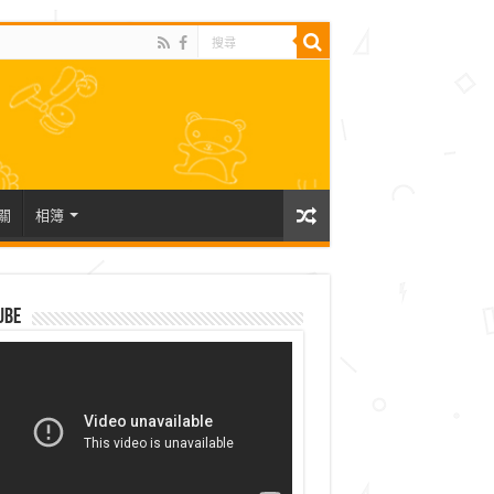
關
相簿
ube