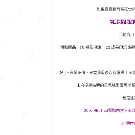
如果寶寶彌月蛋糕當初是
台灣親子教育
活動費用
活動贈品：(1) 福氣項鍊 、(2) 成長印記 (
好了~言歸正傳，畢竟我最後沒有選擇上面
市府捷運站旁的貝兒絲樂園可以預訂派
預定派
20人份Buffet(餐點內容下
2小時